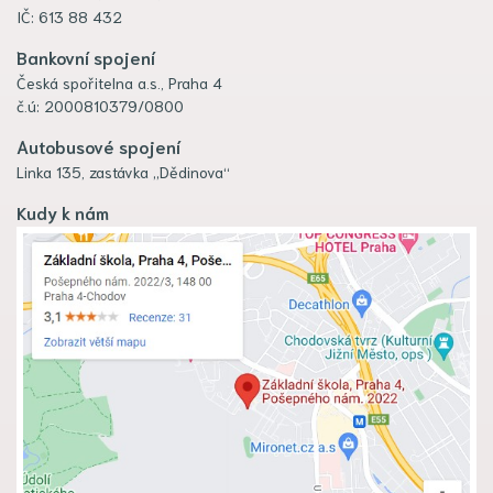
IČ: 613 88 432
Bankovní spojení
Česká spořitelna a.s., Praha 4
č.ú: 2000810379/0800
Autobusové spojení
Linka 135, zastávka „Dědinova“
Kudy k nám