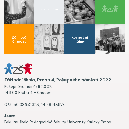
Formuláře
Zájmová
Komerční
činnost
nájmy
Základní škola, Praha 4, Pošepného náměstí 2022
Pošepného náměstí 2022,
148 00 Praha 4 – Chodov
GPS: 50.0315222N, 14.4814367E
Jsme
Fakultní škola Pedagogické fakulty Univerzity Karlovy Praha