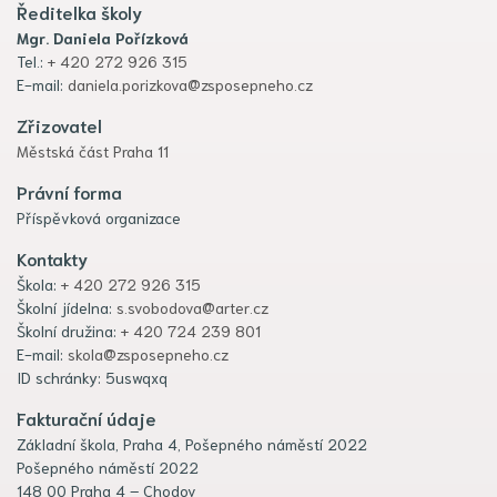
Ředitelka školy
Mgr. Daniela Pořízková
Tel.:
+ 420 272 926 315
E-mail:
daniela.porizkova@zsposepneho.cz
Zřizovatel
Městská část Praha 11
Právní forma
Příspěvková organizace
Kontakty
Škola:
+ 420 272 926 315
Školní jídelna:
s.svobodova@arter.cz
Školní družina:
+ 420 724 239 801
E-mail:
skola@zsposepneho.cz
ID schránky: 5uswqxq
Fakturační údaje
Základní škola, Praha 4, Pošepného náměstí 2022
Pošepného náměstí 2022
148 00 Praha 4 – Chodov