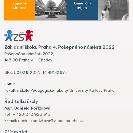
Zájmová
Komerční
činnost
nájmy
Základní škola, Praha 4, Pošepného náměstí 2022
Pošepného náměstí 2022,
148 00 Praha 4 – Chodov
GPS: 50.0315222N, 14.4814367E
Jsme
Fakultní škola Pedagogické fakulty Univerzity Karlovy Praha
Ředitelka školy
Mgr. Daniela Pořízková
Tel.:
+ 420 272 926 315
E-mail:
daniela.porizkova@zsposepneho.cz
Zřizovatel