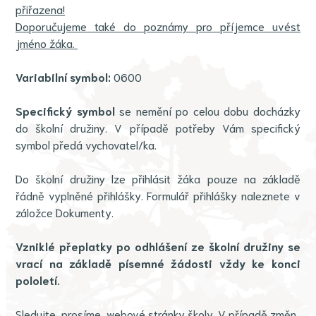
přiřazena!
Doporučujeme také do poznámy pro příjemce uvést
jméno žáka.
Variabilní symbol:
0600
Specifický symbol
se nemění po celou dobu docházky
do školní družiny. V případě potřeby Vám specifický
symbol předá vychovatel/ka.
Do školní družiny lze přihlásit žáka pouze na základě
řádně vyplněné přihlášky. Formulář přihlášky naleznete v
záložce Dokumenty.
Vzniklé přeplatky po odhlášení ze školní družiny se
vrací na základě písemné žádosti vždy ke konci
pololetí.
Sledujte, prosíme, webové stránky školy. V případě změn