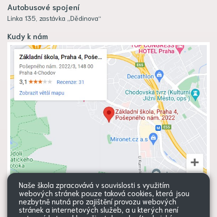
Autobusové spojení
Linka 135, zastávka „Dědinova“
Kudy k nám
Naše škola zpracovává v souvislosti s využitím
webových stránek pouze taková cookies, která jsou
nezbytně nutná pro zajištění provozu webových
stránek a internetových služeb, a u kterých není