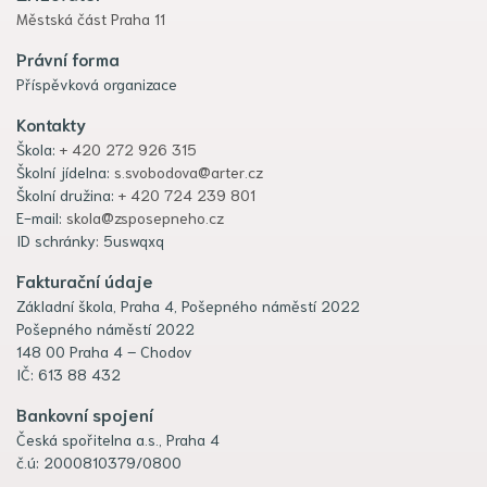
Městská část Praha 11
Právní forma
Příspěvková organizace
Kontakty
Škola:
+ 420 272 926 315
Školní jídelna:
s.svobodova@arter.cz
Školní družina:
+ 420 724 239 801
E-mail:
skola@zsposepneho.cz
ID schránky: 5uswqxq
Fakturační údaje
Základní škola, Praha 4, Pošepného náměstí 2022
Pošepného náměstí 2022
148 00 Praha 4 – Chodov
IČ: 613 88 432
Bankovní spojení
Česká spořitelna a.s., Praha 4
č.ú: 2000810379/0800