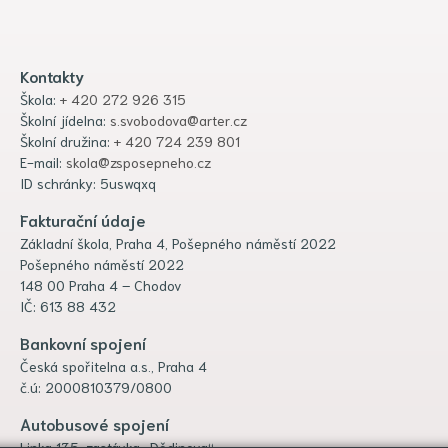
Kontakty
Škola:
+ 420 272 926 315
Školní jídelna:
s.svobodova@arter.cz
Školní družina:
+ 420 724 239 801
E-mail:
skola@zsposepneho.cz
ID schránky: 5uswqxq
Fakturační údaje
Základní škola, Praha 4, Pošepného náměstí 2022
Pošepného náměstí 2022
148 00 Praha 4 – Chodov
IČ: 613 88 432
Bankovní spojení
Česká spořitelna a.s., Praha 4
č.ú: 2000810379/0800
Autobusové spojení
Linka 135, zastávka „Dědinova“