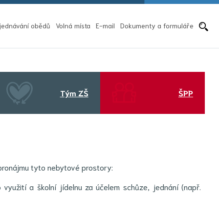
Pře
jednávání obědů
Volná místa
E-mail
Dokumenty a formuláře
Tým ZŠ
ŠPP
pronájmu tyto nebytové prostory:
využití a školní jídelnu za účelem schůze, jednání (např.