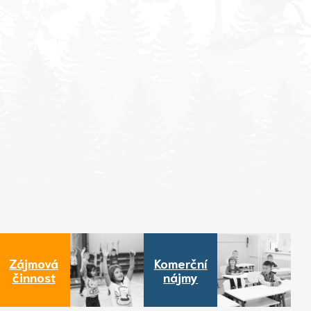
Zájmová
Komerční
činnost
nájmy