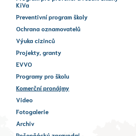
KiVa
Preventivní program školy
Ochrana oznamovatelů
Výuka cizinců
Projekty, granty
EVVO
Programy pro školu
(aktuální)
Komerční pronájmy
Video
Fotogalerie
Archiv
Pošepňácký zpravodaj