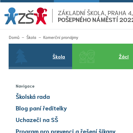
ZÁKLADNÍ ŠKOLA, PRAHA 4,
POŠEPNÉHO NÁMĚSTÍ 202
(aktuální)
Domů
Škola
Komerční pronájmy
Škola
Žáci
Navigace
Školská rada
Blog paní ředitelky
Uchazeči na SŠ
Program pro prevenci a řešení šikany