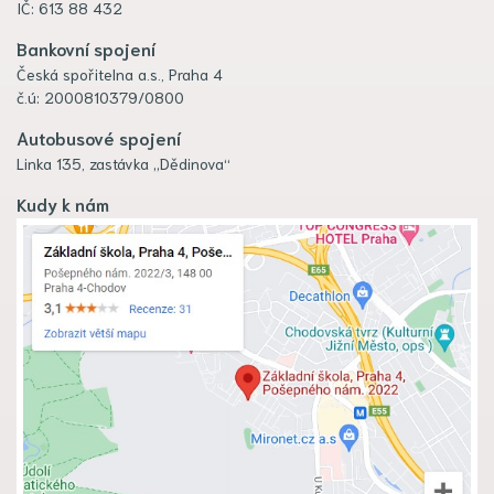
IČ: 613 88 432
Bankovní spojení
Česká spořitelna a.s., Praha 4
č.ú: 2000810379/0800
Autobusové spojení
Linka 135, zastávka „Dědinova“
Kudy k nám