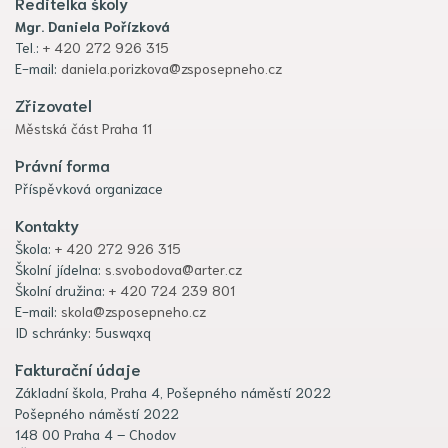
Ředitelka školy
Mgr. Daniela Pořízková
Tel.:
+ 420 272 926 315
E-mail:
daniela.porizkova@zsposepneho.cz
Zřizovatel
Městská část Praha 11
Právní forma
Příspěvková organizace
Kontakty
Škola:
+ 420 272 926 315
Školní jídelna:
s.svobodova@arter.cz
Školní družina:
+ 420 724 239 801
E-mail:
skola@zsposepneho.cz
ID schránky: 5uswqxq
Fakturační údaje
Základní škola, Praha 4, Pošepného náměstí 2022
Pošepného náměstí 2022
148 00 Praha 4 – Chodov