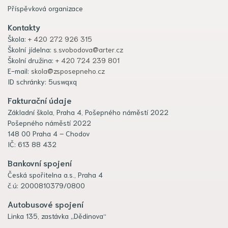
Příspěvková organizace
Kontakty
Škola:
+ 420 272 926 315
Školní jídelna:
s.svobodova@arter.cz
Školní družina:
+ 420 724 239 801
E-mail:
skola@zsposepneho.cz
ID schránky: 5uswqxq
Fakturační údaje
Základní škola, Praha 4, Pošepného náměstí 2022
Pošepného náměstí 2022
148 00 Praha 4 – Chodov
IČ: 613 88 432
Bankovní spojení
Česká spořitelna a.s., Praha 4
č.ú: 2000810379/0800
Autobusové spojení
Linka 135, zastávka „Dědinova“