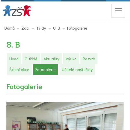
(aktuální)
Domů
Žáci
Třídy
8. B
Fotogalerie
8. B
Úvod
O třídě
Aktuality
Výuka
Rozvrh
(aktuální)
Školní akce
Fotogalerie
Učitelé naší třídy
Fotogalerie