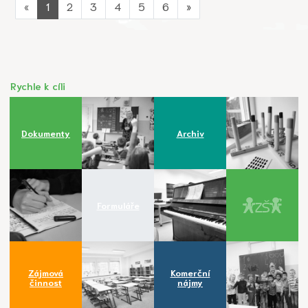
«
1
2
3
4
5
6
»
Rychle k cíli
Dokumenty
Archiv
Formuláře
Zájmová
Komerční
činnost
nájmy