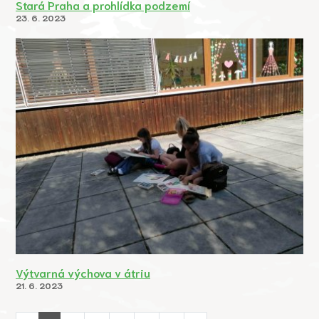
Stará Praha a prohlídka podzemí
23. 6. 2023
Výtvarná výchova v átriu
21. 6. 2023