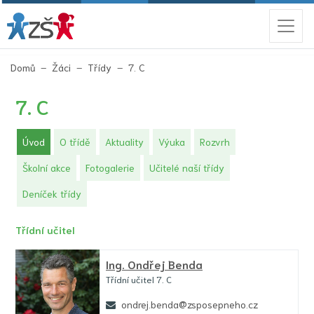
(aktuální)
Domů
Žáci
Třídy
7. C
7. C
(aktuální)
Úvod
O třídě
Aktuality
Výuka
Rozvrh
Školní akce
Fotogalerie
Učitelé naší třídy
Deníček třídy
Třídní učitel
Ing.
Ondřej Benda
Třídní učitel 7. C
ondrej.benda@zsposepneho.cz