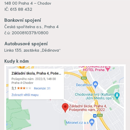
148 00 Praha 4 – Chodov
IČ: 613 88 432
Bankovní spojení
Česká spořitelna a.s., Praha 4
č.ú: 2000810379/0800
Autobusové spojení
Linka 135, zastávka „Dědinova“
Kudy k nám