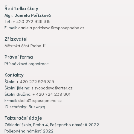
Ředitelka školy
Mgr. Daniela Pořízková
Tel.:
+ 420 272 926 315
E-mail:
daniela.porizkova@zsposepneho.cz
Zřizovatel
Městská část Praha 11
Právní forma
Příspěvková organizace
Kontakty
Škola:
+ 420 272 926 315
Školní jídelna:
s.svobodova@arter.cz
Školní družina:
+ 420 724 239 801
E-mail:
skola@zsposepneho.cz
ID schránky: 5uswqxq
Fakturační údaje
Základní škola, Praha 4, Pošepného náměstí 2022
Pošepného náměstí 2022