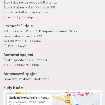
Školní jídelna:
s.svobodova@arter.cz
Školní družina:
+ 420 724 239 801
E-mail:
skola@zsposepneho.cz
ID schránky: 5uswqxq
Fakturační údaje
Základní škola, Praha 4, Pošepného náměstí 2022
Pošepného náměstí 2022
148 00 Praha 4 – Chodov
IČ: 613 88 432
Bankovní spojení
Česká spořitelna a.s., Praha 4
č.ú: 2000810379/0800
Autobusové spojení
Linka 135, zastávka „Dědinova“
Kudy k nám