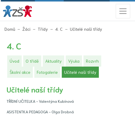
(aktuální)
Domů
Žáci
Třídy
4. C
Učitelé naší třídy
4. C
Úvod
O třídě
Aktuality
Výuka
Rozvrh
(aktuální)
Školní akce
Fotogalerie
Učitelé naší třídy
Učitelé naší třídy
TŘÍDNÍ UČITELKA - Valentýna Kubínová
ASISTENTKA PEDAGOGA - Olga Drobná