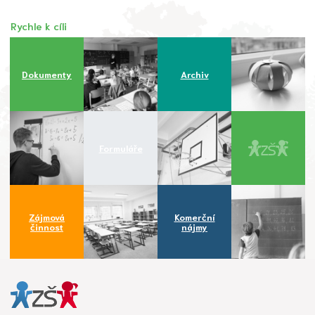
Rychle k cíli
Dokumenty
Archiv
Formuláře
Zájmová
Komerční
činnost
nájmy