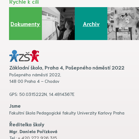
Rychle k cíli
Dokumenty
Archiv
Základní škola, Praha 4, Pošepného náměstí 2022
Pošepného náměstí 2022,
148 00 Praha 4 – Chodov
GPS: 50.0315222N, 14.4814367E
Jsme
Fakultní škola Pedagogické fakulty Univerzity Karlovy Praha
Ředitelka školy
Mgr. Daniela Pořízková
Tel.:
+ 420 272 926 315