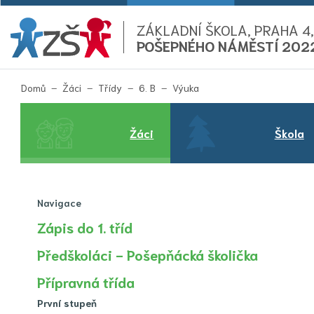
ZÁKLADNÍ ŠKOLA, PRAHA 4,
POŠEPNÉHO NÁMĚSTÍ 202
(aktuální)
Domů
Žáci
Třídy
6. B
Výuka
Žáci
Škola
Navigace
Zápis do 1. tříd
Předškoláci - Pošepňácká školička
Přípravná třída
První stupeň