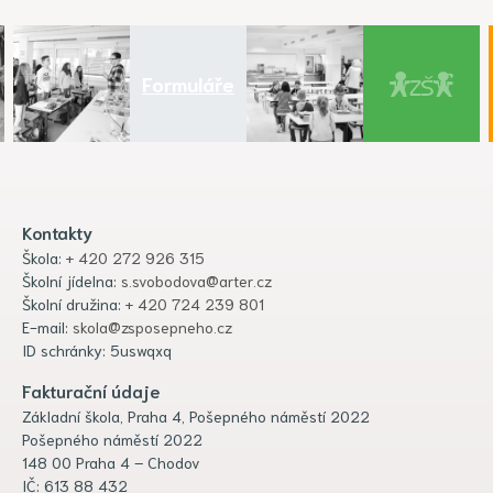
Formuláře
Kontakty
Škola:
+ 420 272 926 315
Školní jídelna:
s.svobodova@arter.cz
Školní družina:
+ 420 724 239 801
E-mail:
skola@zsposepneho.cz
ID schránky: 5uswqxq
Fakturační údaje
Základní škola, Praha 4, Pošepného náměstí 2022
Pošepného náměstí 2022
148 00 Praha 4 – Chodov
IČ: 613 88 432