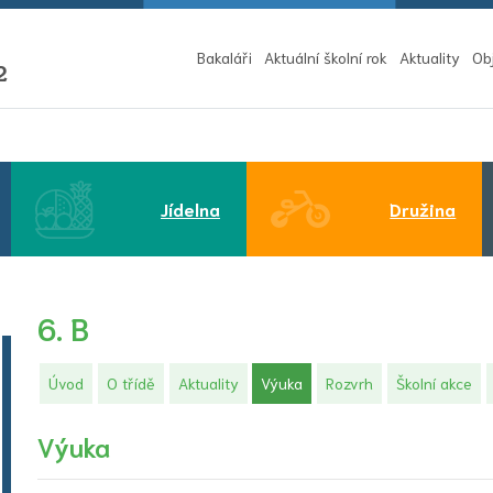
Bakaláři
Aktuální školní rok
Aktuality
Ob
2
Jídelna
Družina
6. B
(aktuální)
Úvod
O třídě
Aktuality
Výuka
Rozvrh
Školní akce
Výuka