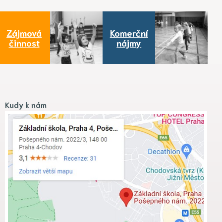
Zájmová
Komerční
činnost
nájmy
Kudy k nám