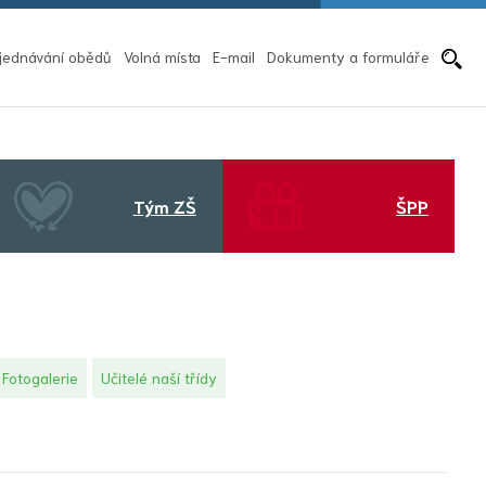
Pře
jednávání obědů
Volná místa
E-mail
Dokumenty a formuláře
Tým ZŠ
ŠPP
Fotogalerie
Učitelé naší třídy