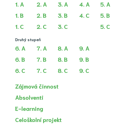
1. A
2. A
3. A
4. A
5. A
1. B
2. B
3. B
4. C
5. B
1. C
2. C
3. C
5. C
Druhý stupeň
6. A
7. A
8. A
9. A
6. B
7. B
8. B
9. B
6. C
7. C
8. C
9. C
Zájmová činnost
Absolventi
E-learning
Celoškolní projekt