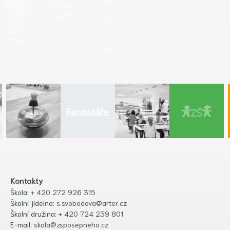
Formuláře
Kontakty
Škola:
+ 420 272 926 315
Školní jídelna:
s.svobodova@arter.cz
Školní družina:
+ 420 724 239 801
E-mail:
skola@zsposepneho.cz