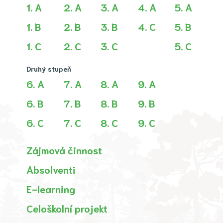
1. A
2. A
3. A
4. A
5. A
1. B
2. B
3. B
4. C
5. B
1. C
2. C
3. C
5. C
Druhý stupeň
6. A
7. A
8. A
9. A
6. B
7. B
8. B
9. B
6. C
7. C
8. C
9. C
Zájmová činnost
Absolventi
E-learning
Celoškolní projekt