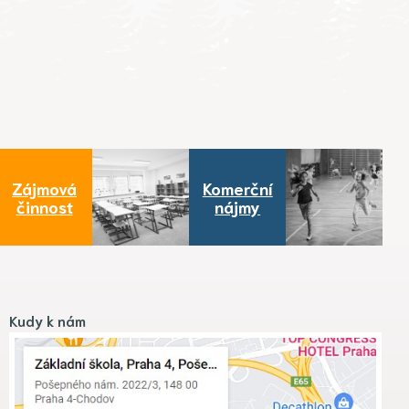
Zájmová
Komerční
činnost
nájmy
Kudy k nám