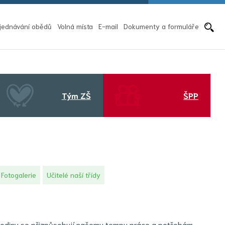
Pře
jednávání obědů
Volná místa
E-mail
Dokumenty a formuláře
Tým ZŠ
ŠPP
Fotogalerie
Učitelé naší třídy
 hodiny se přizpůsobují našemu tempu práce a potřebám.