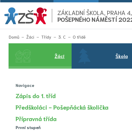
ZÁKLADNÍ ŠKOLA, PRAHA 4,
POŠEPNÉHO NÁMĚSTÍ 202
(aktuální)
Domů
Žáci
Třídy
3. C
O třídě
Žáci
Škola
Navigace
Zápis do 1. tříd
Předškoláci - Pošepňácká školička
Přípravná třída
První stupeň