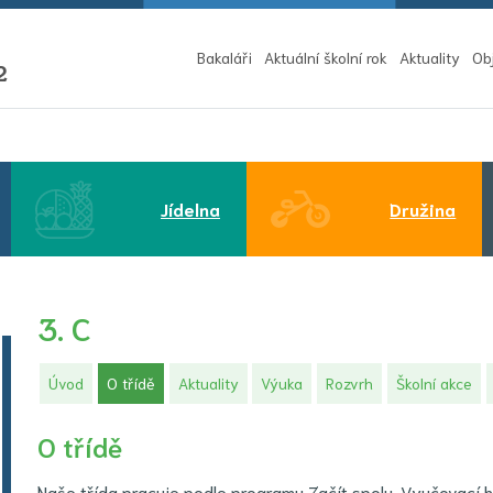
Bakaláři
Aktuální školní rok
Aktuality
Ob
2
Jídelna
Družina
3. C
(aktuální)
Úvod
O třídě
Aktuality
Výuka
Rozvrh
Školní akce
O třídě
Naše třída pracuje podle programu Začít spolu. Vyučovací