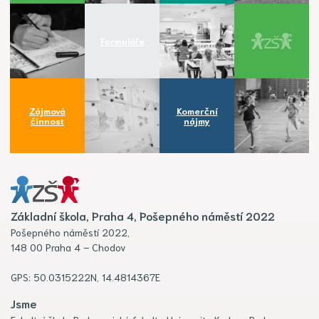
Formuláře
Zájmová
Komerční
činnost
nájmy
Základní škola, Praha 4, Pošepného náměstí 2022
Pošepného náměstí 2022,
148 00 Praha 4 – Chodov
GPS: 50.0315222N, 14.4814367E
Jsme