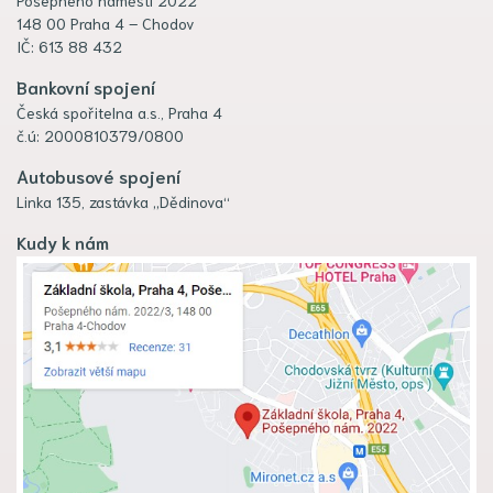
148 00 Praha 4 – Chodov
IČ: 613 88 432
Bankovní spojení
Česká spořitelna a.s., Praha 4
č.ú: 2000810379/0800
Autobusové spojení
Linka 135, zastávka „Dědinova“
Kudy k nám