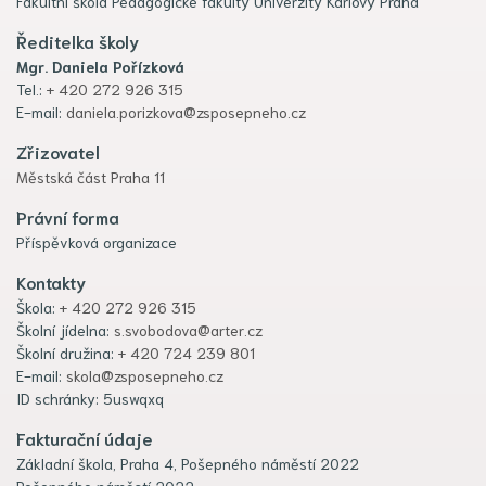
Fakultní škola Pedagogické fakulty Univerzity Karlovy Praha
Ředitelka školy
Mgr. Daniela Pořízková
Tel.:
+ 420 272 926 315
E-mail:
daniela.porizkova@zsposepneho.cz
Zřizovatel
Městská část Praha 11
Právní forma
Příspěvková organizace
Kontakty
Škola:
+ 420 272 926 315
Školní jídelna:
s.svobodova@arter.cz
Školní družina:
+ 420 724 239 801
E-mail:
skola@zsposepneho.cz
ID schránky: 5uswqxq
Fakturační údaje
Základní škola, Praha 4, Pošepného náměstí 2022
Pošepného náměstí 2022