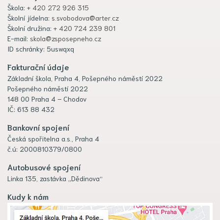
Škola:
+ 420 272 926 315
Školní jídelna:
s.svobodova@arter.cz
Školní družina:
+ 420 724 239 801
E-mail:
skola@zsposepneho.cz
ID schránky: 5uswqxq
Fakturační údaje
Základní škola, Praha 4, Pošepného náměstí 2022
Pošepného náměstí 2022
148 00 Praha 4 – Chodov
IČ: 613 88 432
Bankovní spojení
Česká spořitelna a.s., Praha 4
č.ú: 2000810379/0800
Autobusové spojení
Linka 135, zastávka „Dědinova“
Kudy k nám