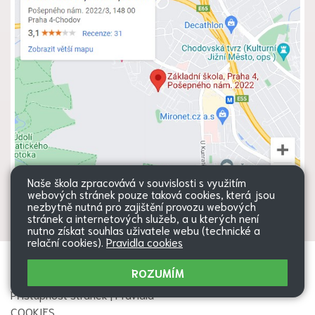
Naše škola zpracovává v souvislosti s využitím
webových stránek pouze taková cookies, která jsou
nezbytně nutná pro zajištění provozu webových
stránek a internetových služeb, a u kterých není
nutno získat souhlas uživatele webu (technické a
relační cookies).
Pravidla cookies
Všechna práva vyhrazena. Copyright
Web školy
ROZUMÍM
© 2026 |
Mapa stránek
|
Přihlásit
|
Přístupnost stránek
|
Pravidla
COOKIES