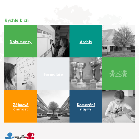
Rychle k cíli
Dokumenty
Archiv
Formuláře
Zájmová
Komerční
činnost
nájmy