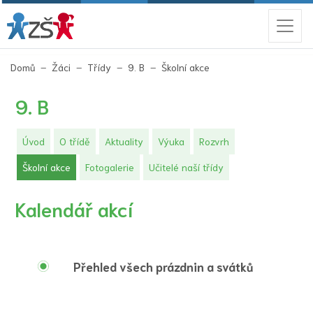
(aktuální)
Domů
Žáci
Třídy
9. B
Školní akce
9. B
Úvod
O třídě
Aktuality
Výuka
Rozvrh
(aktuální)
Školní akce
Fotogalerie
Učitelé naší třídy
Kalendář akcí
Přehled všech prázdnin a svátků