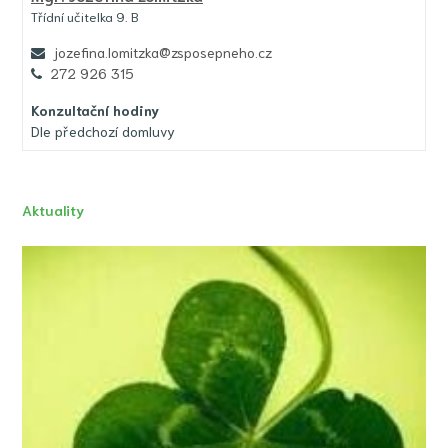
Třídní učitelka 9. B
jozefina.lomitzka@zsposepneho.cz
272 926 315
Konzultační hodiny
Dle předchozí domluvy
Aktuality