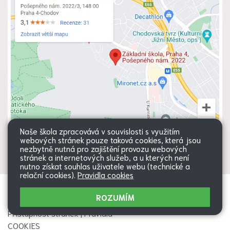
Naše škola zpracovává v souvislosti s využitím
webových stránek pouze taková cookies, která jsou
nezbytně nutná pro zajištění provozu webových
stránek a internetových služeb, a u kterých není
nutno získat souhlas uživatele webu (technické a
relační cookies).
Pravidla cookies
Všechna práva vyhrazena. Copyright
Web školy
ROZUMÍM
© 2026 |
Mapa stránek
|
Přihlásit
|
Přístupnost stránek
|
Pravidla
COOKIES