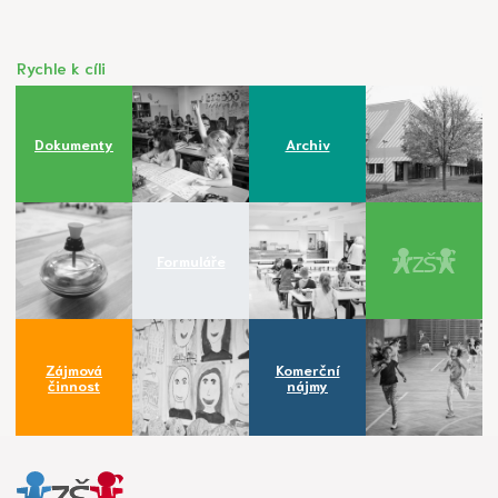
Rychle k cíli
Dokumenty
Archiv
Formuláře
Zájmová
Komerční
činnost
nájmy