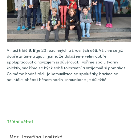
V naší třídě
9
. B
je 23 rozumných a šikovných dětí. Všichni se již
dobře známe a zjistili jsme, že dokážeme velmi dobře
spolupracovat a navzájem si důvěřovat. Tvoříme spolu tvárný
kolektiv, snažíme se být k sobě tolerantní a vzájemně si pomáhat.
Co máme hodně rádi, je komunikace se spolužáky, bavíme se
neustále, občas i během hodin, komunikace je důležitá!
Třídní učitel
Mgr.
Jozefína Lomitzká