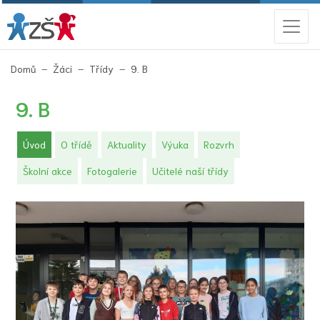
(aktuální)
Domů
Žáci
Třídy
9. B
9. B
(aktuální)
Úvod
O třídě
Aktuality
Výuka
Rozvrh
Školní akce
Fotogalerie
Učitelé naší třídy