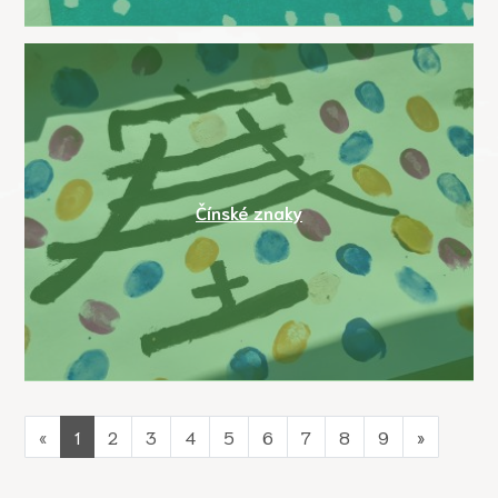
Čínské znaky
«
1
2
3
4
5
6
7
8
9
»