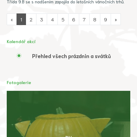
Třída 9.B se s nadšením zapojila do letošních vánočních trhů.
«
1
2
3
4
5
6
7
8
9
»
Kalendář akcí
Přehled všech prázdnin a svátků
Fotogalerie