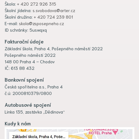
Škola:
+ 420 272 926 315
Školní jídelna:
s.svobodova@arter.cz
Školní družina:
+ 420 724 239 801
E-mail:
skola@zsposepneho.cz
ID schránky: 5uswqxq
Fakturační údaje
Základní škola, Praha 4, Pošepného náměstí 2022
Pošepného náměstí 2022
148 00 Praha 4 – Chodov
IČ: 613 88 432
Bankovní spojení
Česká spořitelna a.s., Praha 4
č.ú: 2000810379/0800
Autobusové spojení
Linka 135, zastávka „Dědinova“
Kudy k nám