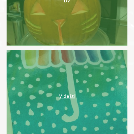
DV
V dešti