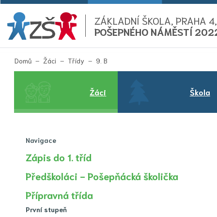
ZÁKLADNÍ ŠKOLA, PRAHA 4,
POŠEPNÉHO NÁMĚSTÍ 202
(aktuální)
Domů
Žáci
Třídy
9. B
Žáci
Škola
Navigace
Zápis do 1. tříd
Předškoláci - Pošepňácká školička
Přípravná třída
První stupeň