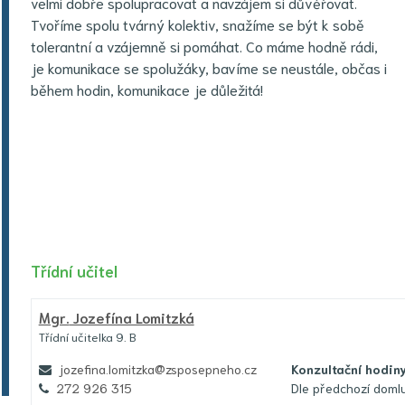
velmi dobře spolupracovat a navzájem si důvěřovat.
Tvoříme spolu tvárný kolektiv, snažíme se být k sobě
tolerantní a vzájemně si pomáhat. Co máme hodně rádi,
je komunikace se spolužáky, bavíme se neustále, občas i
během hodin, komunikace je důležitá!
Třídní učitel
Mgr.
Jozefína Lomitzká
Třídní učitelka 9. B
jozefina.lomitzka@zsposepneho.cz
Konzultační hodin
272 926 315
Dle předchozí doml