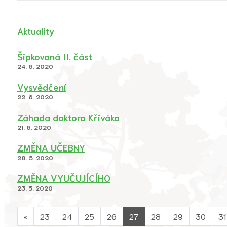
Aktuality
Šipkovaná II. část
24. 6. 2020
Vysvědčení
22. 6. 2020
Záhada doktora Křiváka
21. 6. 2020
ZMĚNA UČEBNY
28. 5. 2020
ZMĚNA VYUČUJÍCÍHO
23. 5. 2020
«
23
24
25
26
27
28
29
30
31