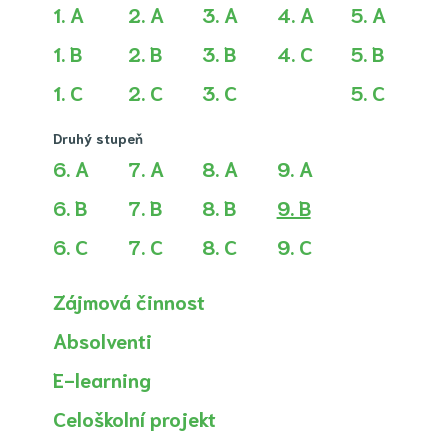
1. A
2. A
3. A
4. A
5. A
1. B
2. B
3. B
4. C
5. B
1. C
2. C
3. C
5. C
Druhý stupeň
6. A
7. A
8. A
9. A
(aktuální)
6. B
7. B
8. B
9. B
6. C
7. C
8. C
9. C
Zájmová činnost
Absolventi
E-learning
Celoškolní projekt