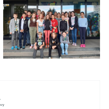
y
uvy