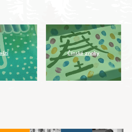
ešti
Čínské znaky