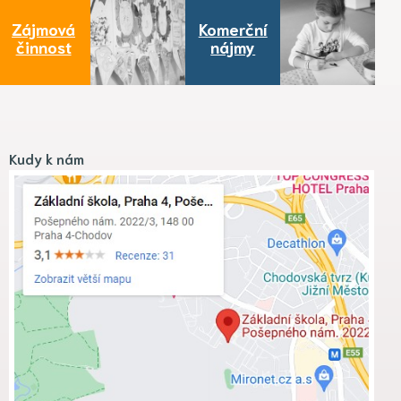
Zájmová
Komerční
činnost
nájmy
Kudy k nám