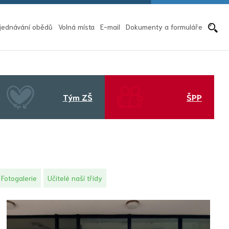
Pře
jednávání obědů
Volná místa
E-mail
Dokumenty a formuláře
Tým ZŠ
ŠPP
Fotogalerie
Učitelé naší třídy