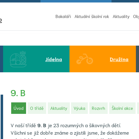
Bakaláři
Aktuální školní rok
Aktuality
Ob
2
Jídelna
Družina
9. B
(aktuální)
Úvod
O třídě
Aktuality
Výuka
Rozvrh
Školní akce
V naší třídě
9
. B
je 23 rozumných a šikovných dětí.
Všichni se již dobře známe a zjistili jsme, že dokážeme