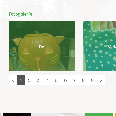
Fotogalerie
DV
V d
«
1
2
3
4
5
6
7
8
9
»