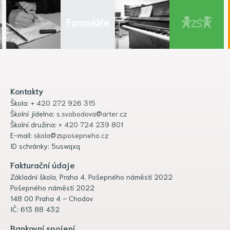
Formuláře
Kontakty
Škola:
+ 420 272 926 315
Školní jídelna:
s.svobodova@arter.cz
Školní družina:
+ 420 724 239 801
E-mail:
skola@zsposepneho.cz
ID schránky: 5uswqxq
Fakturační údaje
Základní škola, Praha 4, Pošepného náměstí 2022
Pošepného náměstí 2022
148 00 Praha 4 – Chodov
IČ: 613 88 432
Bankovní spojení