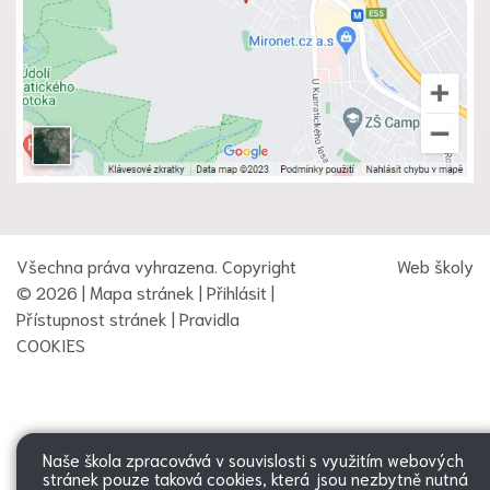
Všechna práva vyhrazena. Copyright
Web školy
© 2026 |
Mapa stránek
|
Přihlásit
|
Přístupnost stránek
|
Pravidla
COOKIES
Naše škola zpracovává v souvislosti s využitím webových
stránek pouze taková cookies, která jsou nezbytně nutná