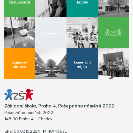
Dokumenty
Archiv
Formuláře
Zájmová
Komerční
činnost
nájmy
Základní škola, Praha 4, Pošepného náměstí 2022
Pošepného náměstí 2022,
148 00 Praha 4 – Chodov
GPS: 50.0315222N, 14.4814367E