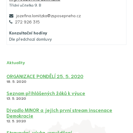
Třídní učitelka 9. B
jozefina.lomitzka@zsposepneho.cz
272 926 315
Konzultační hodiny
Dle předchozí domluvy
Aktuality
ORGANIZACE PONDĚLÍ 25. 5. 2020
18. 5. 2020
Seznam přihlášených žáků k výuce
13. 5. 2020
Divadlo MINOR a jejich první stream inscenace
Demokracie
12. 5. 2020
Stravování, výuka, vysvědčení