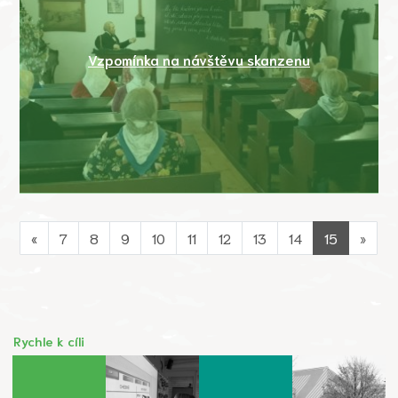
Vzpomínka na návštěvu skanzenu
«
7
8
9
10
11
12
13
14
15
»
Rychle k cíli