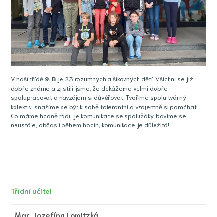
V naší třídě
9
. B
je 23 rozumných a šikovných dětí. Všichni se již
dobře známe a zjistili jsme, že dokážeme velmi dobře
spolupracovat a navzájem si důvěřovat. Tvoříme spolu tvárný
kolektiv, snažíme se být k sobě tolerantní a vzájemně si pomáhat.
Co máme hodně rádi, je komunikace se spolužáky, bavíme se
neustále, občas i během hodin, komunikace je důležitá!
Třídní učitel
Mgr.
Jozefína Lomitzká