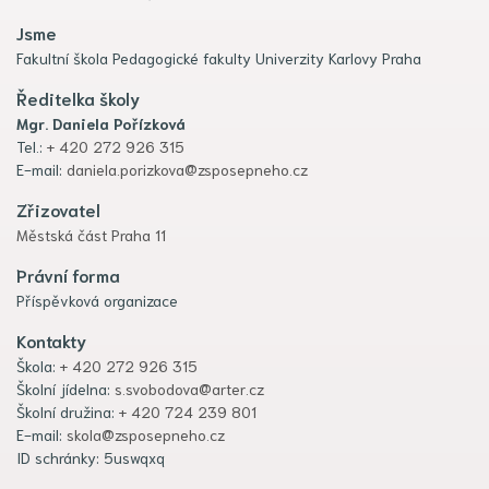
Jsme
Fakultní škola Pedagogické fakulty Univerzity Karlovy Praha
Ředitelka školy
Mgr. Daniela Pořízková
Tel.:
+ 420 272 926 315
E-mail:
daniela.porizkova@zsposepneho.cz
Zřizovatel
Městská část Praha 11
Právní forma
Příspěvková organizace
Kontakty
Škola:
+ 420 272 926 315
Školní jídelna:
s.svobodova@arter.cz
Školní družina:
+ 420 724 239 801
E-mail:
skola@zsposepneho.cz
ID schránky: 5uswqxq