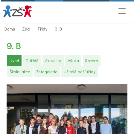
(aktuální)
Domů
Žáci
Třídy
9. B
9. B
(aktuální)
Úvod
O třídě
Aktuality
Výuka
Rozvrh
Školní akce
Fotogalerie
Učitelé naší třídy