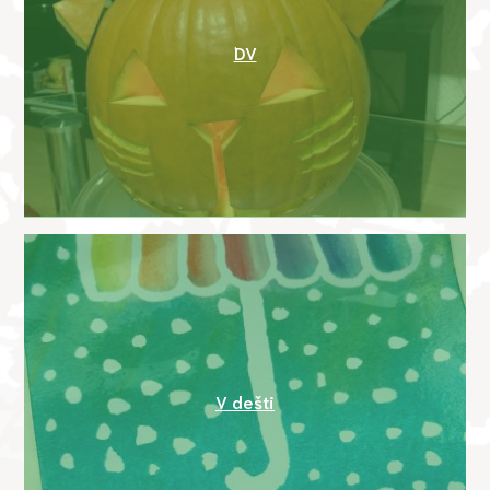
DV
V dešti