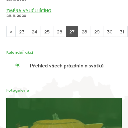
ZMĚNA VYUČUJÍCÍHO
23. 5. 2020
«
23
24
25
26
27
28
29
30
31
Kalendář akcí
Přehled všech prázdnin a svátků
Fotogalerie