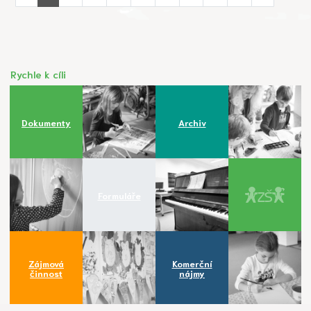
Rychle k cíli
Dokumenty
Archiv
Formuláře
Zájmová
Komerční
činnost
nájmy