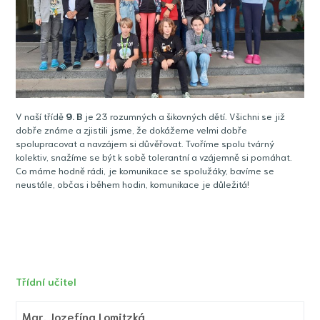
V naší třídě
9
. B
je 23 rozumných a šikovných dětí. Všichni se již
dobře známe a zjistili jsme, že dokážeme velmi dobře
spolupracovat a navzájem si důvěřovat. Tvoříme spolu tvárný
kolektiv, snažíme se být k sobě tolerantní a vzájemně si pomáhat.
Co máme hodně rádi, je komunikace se spolužáky, bavíme se
neustále, občas i během hodin, komunikace je důležitá!
Třídní učitel
Mgr.
Jozefína Lomitzká