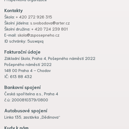
Kontakty
Škola:
+ 420 272 926 315
Školní jídelna:
s.svobodova@arter.cz
Školní družina:
+ 420 724 239 801
E-mail:
skola@zsposepneho.cz
ID schránky: 5uswqxq
Fakturační údaje
Základní škola, Praha 4, Pošepného náměstí 2022
Pošepného náměstí 2022
148 00 Praha 4 – Chodov
IČ: 613 88 432
Bankovní spojení
Česká spořitelna a.s., Praha 4
č.ú: 2000810379/0800
Autobusové spojení
Linka 135, zastávka „Dědinova“
Kudy k nám