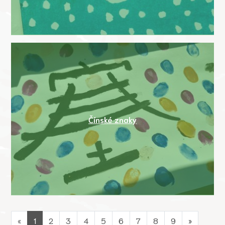
Čínské znaky
«
1
2
3
4
5
6
7
8
9
»