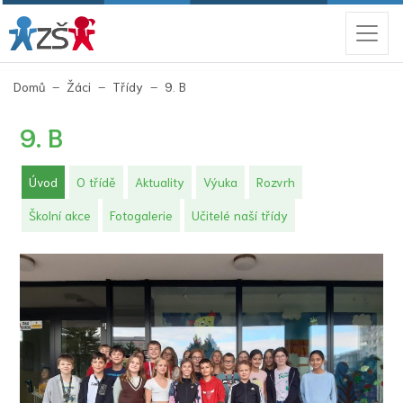
(aktuální)
Domů
Žáci
Třídy
9. B
9. B
(aktuální)
Úvod
O třídě
Aktuality
Výuka
Rozvrh
Školní akce
Fotogalerie
Učitelé naší třídy