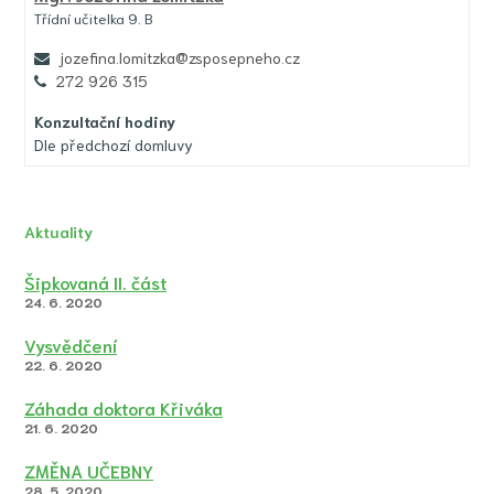
Třídní učitelka 9. B
jozefina.lomitzka@zsposepneho.cz
272 926 315
Konzultační hodiny
Dle předchozí domluvy
Aktuality
Šipkovaná II. část
24. 6. 2020
Vysvědčení
22. 6. 2020
Záhada doktora Křiváka
21. 6. 2020
ZMĚNA UČEBNY
28. 5. 2020