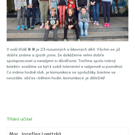
V naší třídě
9
. B
je 23 rozumných a šikovných dětí. Všichni se již
dobře známe a zjistili jsme, že dokážeme velmi dobře
spolupracovat a navzájem si důvěřovat. Tvoříme spolu tvárný
kolektiv, snažíme se být k sobě tolerantní a vzájemně si pomáhat.
Co máme hodně rádi, je komunikace se spolužáky, bavíme se
neustále, občas i během hodin, komunikace je důležitá!
Třídní učitel
Mgr.
Jozefína Lomitzká