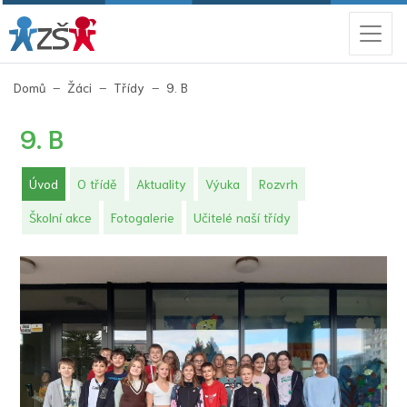
(aktuální)
Domů
Žáci
Třídy
9. B
9. B
(aktuální)
Úvod
O třídě
Aktuality
Výuka
Rozvrh
Školní akce
Fotogalerie
Učitelé naší třídy