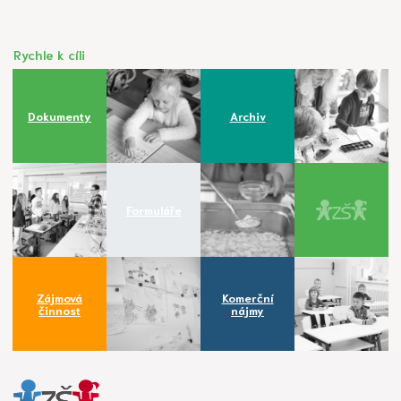
Rychle k cíli
Dokumenty
Archiv
Formuláře
Zájmová
Komerční
činnost
nájmy