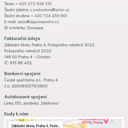
Škola:
+ 420 272 926 315
Školní jídelna:
s.svobodova@arter.cz
Školní družina:
+ 420 724 239 801
E-mail:
skola@zsposepneho.cz
ID schránky: 5uswqxq
Fakturační údaje
Základní škola, Praha 4, Pošepného náměstí 2022
Pošepného náměstí 2022
148 00 Praha 4 – Chodov
IČ: 613 88 432
Bankovní spojení
Česká spořitelna a.s., Praha 4
č.ú: 2000810379/0800
Autobusové spojení
Linka 135, zastávka „Dědinova“
Kudy k nám