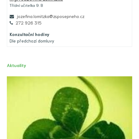
Třídní učitelka 9. B
jozefina.lomitzka@zsposepneho.cz
272 926 315
Konzultační hodiny
Dle předchozí domluvy
Aktuality