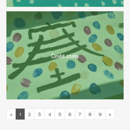
Čínské znaky
«
1
2
3
4
5
6
7
8
9
»