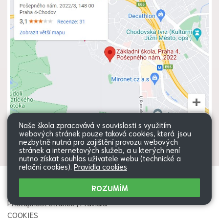
Naše škola zpracovává v souvislosti s využitím
webových stránek pouze taková cookies, která jsou
nezbytně nutná pro zajištění provozu webových
stránek a internetových služeb, a u kterých není
nutno získat souhlas uživatele webu (technické a
relační cookies).
Pravidla cookies
Všechna práva vyhrazena. Copyright
Web školy
ROZUMÍM
© 2026 |
Mapa stránek
|
Přihlásit
|
Přístupnost stránek
|
Pravidla
COOKIES