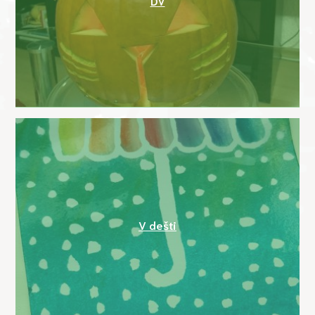
DV
V dešti