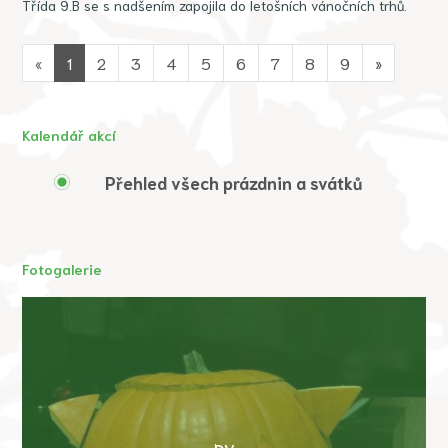
Třída 9.B se s nadšením zapojila do letošních vánočních trhů.
«
1
2
3
4
5
6
7
8
9
»
Kalendář akcí
Přehled všech prázdnin a svátků
Fotogalerie