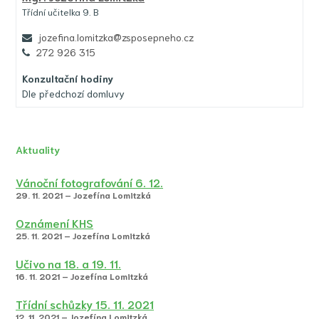
Třídní učitelka 9. B
jozefina.lomitzka@zsposepneho.cz
272 926 315
Konzultační hodiny
Dle předchozí domluvy
Aktuality
Vánoční fotografování 6. 12.
29. 11. 2021 – Jozefína Lomitzká
Oznámení KHS
25. 11. 2021 – Jozefína Lomitzká
Učivo na 18. a 19. 11.
16. 11. 2021 – Jozefína Lomitzká
Třídní schůzky 15. 11. 2021
12. 11. 2021 – Jozefína Lomitzká