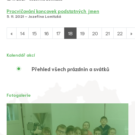
Procvičování koncovek podstatných jmen
5. 11. 2021 – Jozefína Lomitzká
«
14
15
16
17
18
19
20
21
22
»
Kalendář akcí
Přehled všech prázdnin a svátků
Fotogalerie