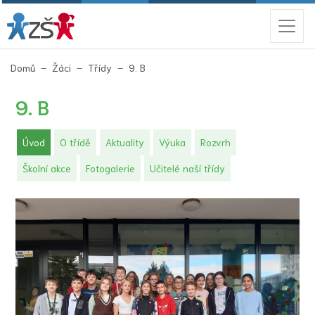
(aktuální)
Domů
Žáci
Třídy
9. B
9. B
(aktuální)
Úvod
O třídě
Aktuality
Výuka
Rozvrh
Školní akce
Fotogalerie
Učitelé naší třídy