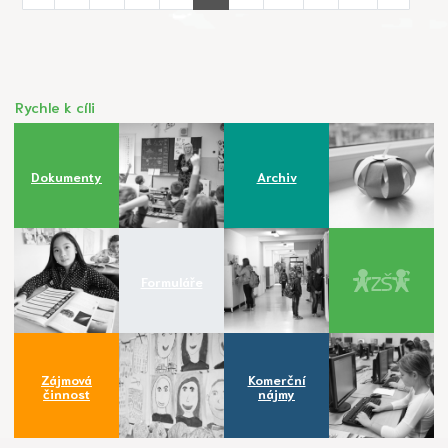
Rychle k cíli
Dokumenty
Archiv
Formuláře
Zájmová
Komerční
činnost
nájmy