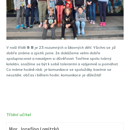
V naší třídě
9
. B
je 23 rozumných a šikovných dětí. Všichni se již
dobře známe a zjistili jsme, že dokážeme velmi dobře
spolupracovat a navzájem si důvěřovat. Tvoříme spolu tvárný
kolektiv, snažíme se být k sobě tolerantní a vzájemně si pomáhat.
Co máme hodně rádi, je komunikace se spolužáky, bavíme se
neustále, občas i během hodin, komunikace je důležitá!
Třídní učitel
Mgr.
Jozefína Lomitzká