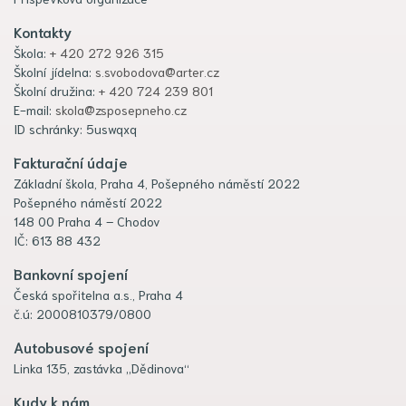
Kontakty
Škola:
+ 420 272 926 315
Školní jídelna:
s.svobodova@arter.cz
Školní družina:
+ 420 724 239 801
E-mail:
skola@zsposepneho.cz
ID schránky: 5uswqxq
Fakturační údaje
Základní škola, Praha 4, Pošepného náměstí 2022
Pošepného náměstí 2022
148 00 Praha 4 – Chodov
IČ: 613 88 432
Bankovní spojení
Česká spořitelna a.s., Praha 4
č.ú: 2000810379/0800
Autobusové spojení
Linka 135, zastávka „Dědinova“
Kudy k nám