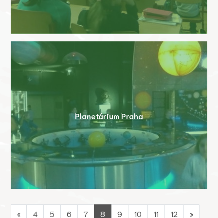
Planetárium Praha
«
4
5
6
7
8
9
10
11
12
»