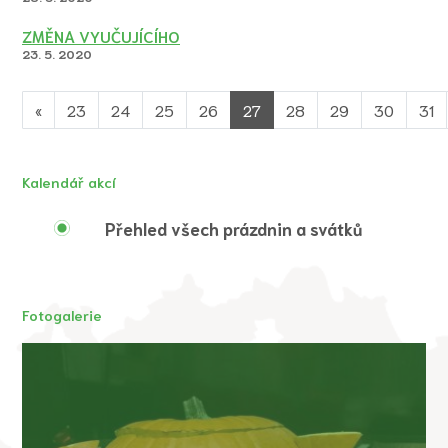
ZMĚNA VYUČUJÍCÍHO
23. 5. 2020
«
23
24
25
26
27
28
29
30
31
Kalendář akcí
Přehled všech prázdnin a svátků
Fotogalerie