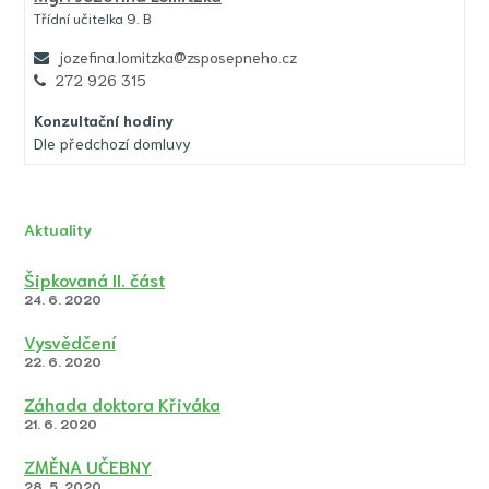
Třídní učitelka 9. B
jozefina.lomitzka@zsposepneho.cz
272 926 315
Konzultační hodiny
Dle předchozí domluvy
Aktuality
Šipkovaná II. část
24. 6. 2020
Vysvědčení
22. 6. 2020
Záhada doktora Křiváka
21. 6. 2020
ZMĚNA UČEBNY
28. 5. 2020