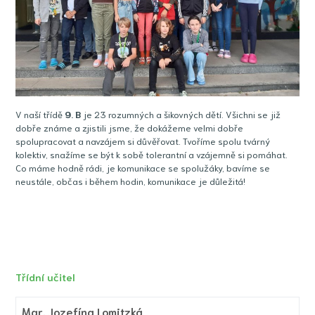
V naší třídě
9
. B
je 23 rozumných a šikovných dětí. Všichni se již
dobře známe a zjistili jsme, že dokážeme velmi dobře
spolupracovat a navzájem si důvěřovat. Tvoříme spolu tvárný
kolektiv, snažíme se být k sobě tolerantní a vzájemně si pomáhat.
Co máme hodně rádi, je komunikace se spolužáky, bavíme se
neustále, občas i během hodin, komunikace je důležitá!
Třídní učitel
Mgr.
Jozefína Lomitzká