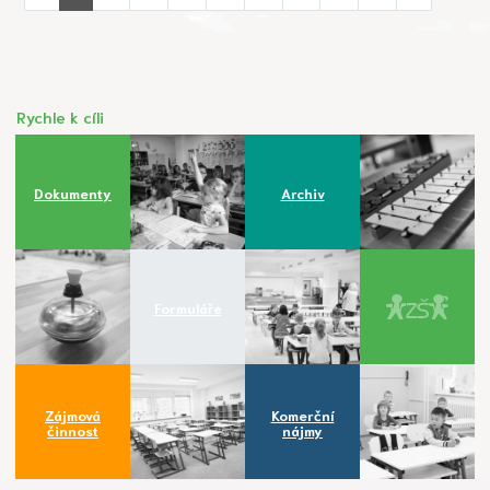
Rychle k cíli
Dokumenty
Archiv
Formuláře
Zájmová
Komerční
činnost
nájmy