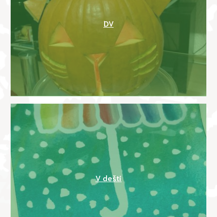
DV
V dešti