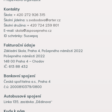
Kontakty
Škola:
+ 420 272 926 315
Školní jídelna:
s.svobodova@arter.cz
Školní družina:
+ 420 724 239 801
E-mail:
skola@zsposepneho.cz
ID schránky: 5uswqxq
Fakturační údaje
Základní škola, Praha 4, Pošepného náměstí 2022
Pošepného náměstí 2022
148 00 Praha 4 – Chodov
IČ: 613 88 432
Bankovní spojení
Česká spořitelna a.s., Praha 4
č.ú: 2000810379/0800
Autobusové spojení
Linka 135, zastávka „Dědinova“
Kudy k nám