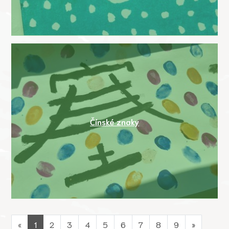
Čínské znaky
«
1
2
3
4
5
6
7
8
9
»