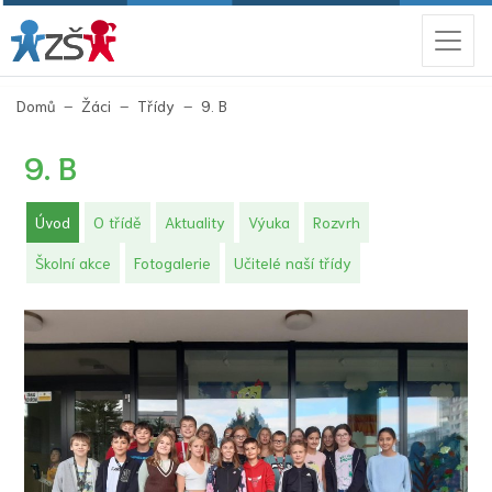
(aktuální)
Domů
Žáci
Třídy
9. B
9. B
(aktuální)
Úvod
O třídě
Aktuality
Výuka
Rozvrh
Školní akce
Fotogalerie
Učitelé naší třídy