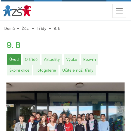
(aktuální)
Domů
Žáci
Třídy
9. B
9. B
(aktuální)
Úvod
O třídě
Aktuality
Výuka
Rozvrh
Školní akce
Fotogalerie
Učitelé naší třídy