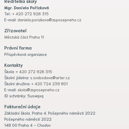
Ředitelka školy
Mgr. Daniela Pořízková
Tel.:
+ 420 272 926 315
E-mail:
daniela.porizkova@zsposepneho.cz
Zřizovatel
Městská část Praha 11
Právní forma
Příspěvková organizace
Kontakty
Škola:
+ 420 272 926 315
Školní jídelna:
s.svobodova@arter.cz
Školní družina:
+ 420 724 239 801
E-mail:
skola@zsposepneho.cz
ID schránky: 5uswqxq
Fakturační údaje
Základní škola, Praha 4, Pošepného náměstí 2022
Pošepného náměstí 2022
148 00 Praha 4 – Chodov