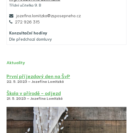
Třídní učitelka 9. B
jozefina.lomitzka@zsposepneho.cz
272 926 315
Konzultační hodiny
Dle předchozí domluvy
Aktuality
První příjezdový den na ŠvP
22. 5. 2023 – Jozefína Lomitzká
Škola v přírodě - odjezd
21. 5. 2023 – Jozefína Lomitzká