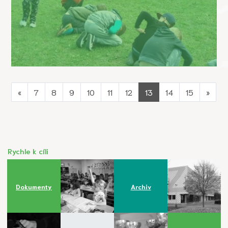
«
7
8
9
10
11
12
13
14
15
»
Rychle k cíli
Dokumenty
Archiv