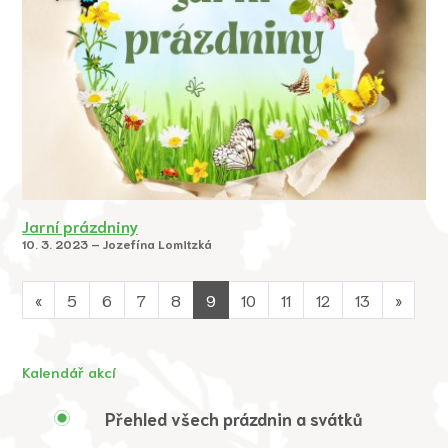
Jarní prázdniny
10. 3. 2023 – Jozefína Lomitzká
«
5
6
7
8
9
10
11
12
13
»
Kalendář akcí
Přehled všech prázdnin a svátků