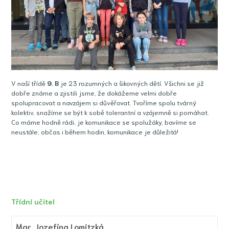
V naší třídě
9
. B
je 23 rozumných a šikovných dětí. Všichni se již
dobře známe a zjistili jsme, že dokážeme velmi dobře
spolupracovat a navzájem si důvěřovat. Tvoříme spolu tvárný
kolektiv, snažíme se být k sobě tolerantní a vzájemně si pomáhat.
Co máme hodně rádi, je komunikace se spolužáky, bavíme se
neustále, občas i během hodin, komunikace je důležitá!
Třídní učitel
Mgr.
Jozefína Lomitzká