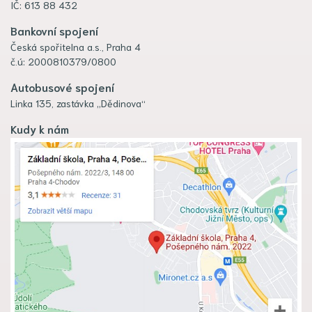
IČ: 613 88 432
Bankovní spojení
Česká spořitelna a.s., Praha 4
č.ú: 2000810379/0800
Autobusové spojení
Linka 135, zastávka „Dědinova“
Kudy k nám