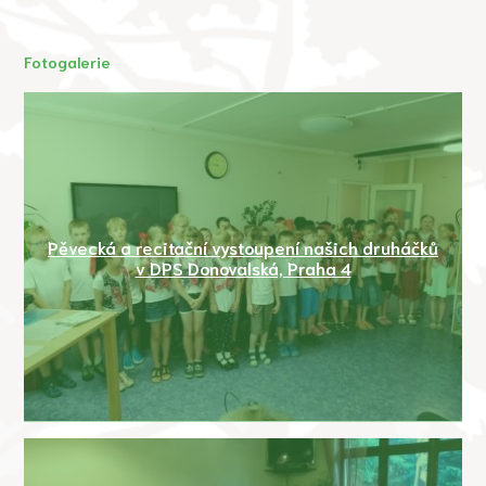
Fotogalerie
Pěvecká a recitační vystoupení našich druháčků
v DPS Donovalská, Praha 4