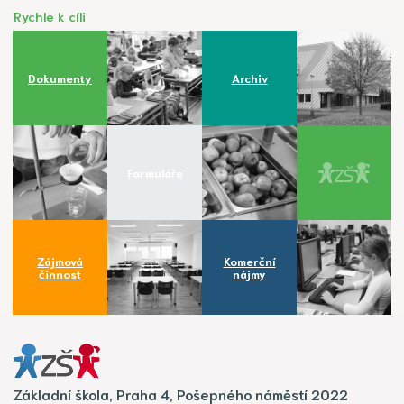
Rychle k cíli
Dokumenty
Archiv
Formuláře
Zájmová
Komerční
činnost
nájmy
Základní škola, Praha 4, Pošepného náměstí 2022