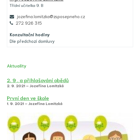
Třídní učitelka 9. B
jozefina.lomitzka@zsposepneho.cz
272 926 315
Konzultační hodiny
Dle předchozí domluvy
Aktuality
2. 9 . a přihlašování obědů
2. 9. 2021 – Jozefína Lomitzká
První den ve škole
1. 9. 2021 – Jozefína Lomitzká