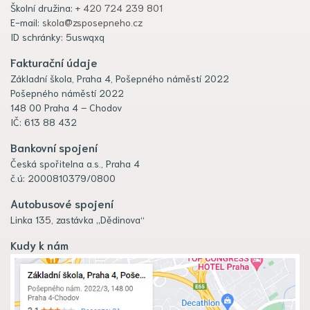
Školní družina:
+ 420 724 239 801
E-mail:
skola@zsposepneho.cz
ID schránky: 5uswqxq
Fakturační údaje
Základní škola, Praha 4, Pošepného náměstí 2022
Pošepného náměstí 2022
148 00 Praha 4 – Chodov
IČ: 613 88 432
Bankovní spojení
Česká spořitelna a.s., Praha 4
č.ú: 2000810379/0800
Autobusové spojení
Linka 135, zastávka „Dědinova“
Kudy k nám