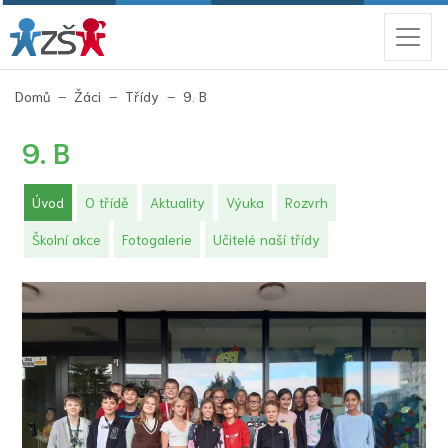
(aktuální)
Domů
Žáci
Třídy
9. B
9. B
(aktuální)
Úvod
O třídě
Aktuality
Výuka
Rozvrh
Školní akce
Fotogalerie
Učitelé naší třídy