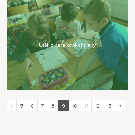
Útěk z perníkové chalupy
«
5
6
7
8
9
10
11
12
13
»