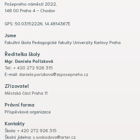
Pošepného náměstí 2022,
148 00 Praha 4 – Chodov
GPS: 50.0315222N, 14.4814367E
Jsme
Fakultní škola Pedagogické fakulty Univerzity Karlovy Praha
Ředitelka školy
Mgr. Daniela Pořízková
Tel.:
+ 420 272 926 315
E-mail:
daniela.porizkova@zsposepneho.cz
Zřizovatel
Městská část Praha 11
Právní forma
Příspěvková organizace
Kontakty
Škola:
+ 420 272 926 315
Školní jídelna:
s.svobodova@arter.cz