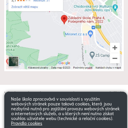
Všechna práva vyhrazena. Copyright
Web školy
Naše škola zpracovává v souvislosti s využitím
© 2026 |
Mapa stránek
|
Přihlásit
|
webových stránek pouze taková cookies, která jsou
Přístupnost stránek
|
Pravidla
nezbytně nutná pro zajištění provozu webových stránek
COOKIES
a internetových služeb, a u kterých není nutno získat
souhlas uživatele webu (technické a relační cookies).
Pravidla cookies