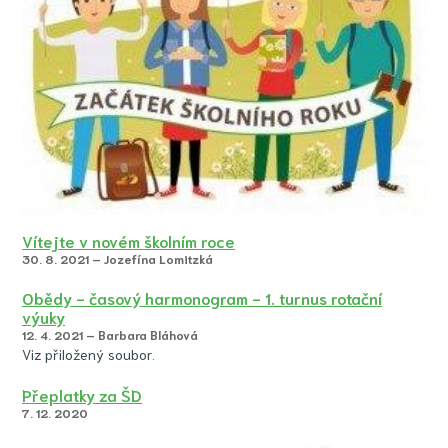
Vítejte v novém školním roce
30. 8. 2021 – Jozefína Lomitzká
Obědy - časový harmonogram - 1. turnus rotační
výuky
12. 4. 2021 – Barbara Bláhová
Viz přiložený soubor.
Přeplatky za ŠD
7. 12. 2020