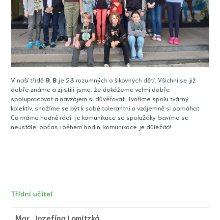
V naší třídě
9
. B
je 23 rozumných a šikovných dětí. Všichni se již
dobře známe a zjistili jsme, že dokážeme velmi dobře
spolupracovat a navzájem si důvěřovat. Tvoříme spolu tvárný
kolektiv, snažíme se být k sobě tolerantní a vzájemně si pomáhat.
Co máme hodně rádi, je komunikace se spolužáky, bavíme se
neustále, občas i během hodin, komunikace je důležitá!
Třídní učitel
Mgr.
Jozefína Lomitzká