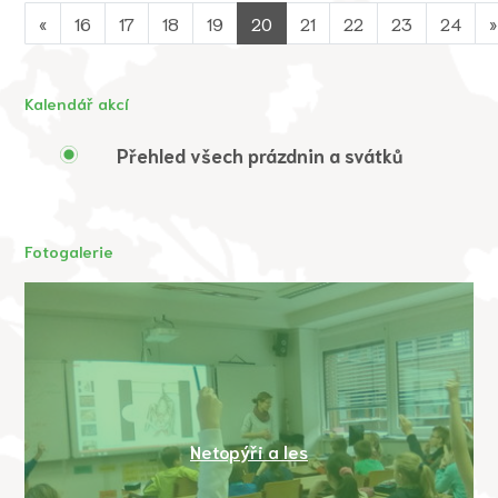
«
16
17
18
19
20
21
22
23
24
»
Kalendář akcí
Přehled všech prázdnin a svátků
Fotogalerie
Netopýři a les