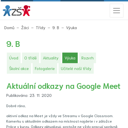
(aktuální)
Domů
Žáci
Třídy
9. B
Výuka
9. B
(aktuální)
Úvod
O třídě
Aktuality
Výuka
Rozvrh
Školní akce
Fotogalerie
Učitelé naší třídy
Aktuální odkazy na Google Meet
Publikováno: 23. 11. 2020
Dobré ráno,
aktivní odkaz na Meet je vždy ve Streamu v Google Classroom.
Kamerku s aktuálním odkazem na místnost najdete i v záložce
Práce v kurzu. Odkazy aktualizuji, protože ne vždy pracují správně.