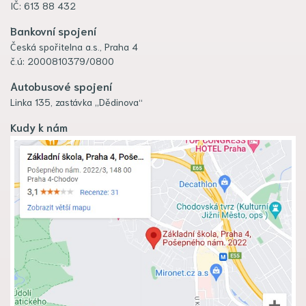
IČ: 613 88 432
Bankovní spojení
Česká spořitelna a.s., Praha 4
č.ú: 2000810379/0800
Autobusové spojení
Linka 135, zastávka „Dědinova“
Kudy k nám