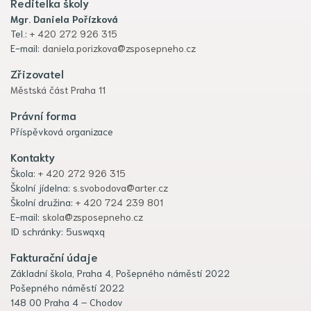
Ředitelka školy
Mgr. Daniela Pořízková
Tel.:
+ 420 272 926 315
E-mail:
daniela.porizkova@zsposepneho.cz
Zřizovatel
Městská část Praha 11
Právní forma
Příspěvková organizace
Kontakty
Škola:
+ 420 272 926 315
Školní jídelna:
s.svobodova@arter.cz
Školní družina:
+ 420 724 239 801
E-mail:
skola@zsposepneho.cz
ID schránky: 5uswqxq
Fakturační údaje
Základní škola, Praha 4, Pošepného náměstí 2022
Pošepného náměstí 2022
148 00 Praha 4 – Chodov