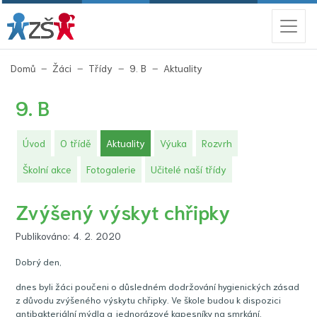
(aktuální)
Domů
Žáci
Třídy
9. B
Aktuality
9. B
(aktuální)
Úvod
O třídě
Aktuality
Výuka
Rozvrh
Školní akce
Fotogalerie
Učitelé naší třídy
Zvýšený výskyt chřipky
Publikováno: 4. 2. 2020
Dobrý den,
dnes byli žáci poučeni o důsledném dodržování hygienických zásad
z důvodu zvýšeného výskytu chřipky. Ve škole budou k dispozici
antibakteriální mýdla a jednorázové kapesníky na smrkání.