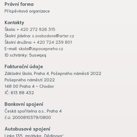
Právní forma
Příspěvková organizace
Kontakty
Škola:
+ 420 272 926 315
Školní jídelna:
s.svobodova@arter.cz
Školní družina:
+ 420 724 239 801
E-mail:
skola@zsposepneho.cz
ID schránky: 5uswqxq
Fakturační údaje
Základní škola, Praha 4, Pošepného náměstí 2022
Pošepného náměstí 2022
148 00 Praha 4 – Chodov
IČ: 613 88 432
Bankovní spojení
Česká spořitelna a.s., Praha 4
č.ú: 2000810379/0800
Autobusové spojení
Linka 135, zastávka „Dědinova“