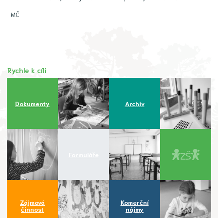
MČ
Rychle k cíli
Dokumenty
Archiv
Formuláře
Zájmová
Komerční
činnost
nájmy