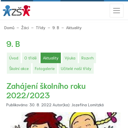
(aktuální)
Domů
Žáci
Třídy
9. B
Aktuality
9. B
(aktuální)
Úvod
O třídě
Aktuality
Výuka
Rozvrh
Školní akce
Fotogalerie
Učitelé naší třídy
Zahájení školního roku
2022/2023
Publikováno: 30. 8. 2022 Autor(ka): Jozefína Lomitzká