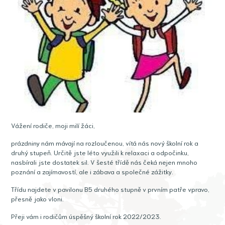
Vážení rodiče, moji milí žáci,
prázdniny nám mávají na rozloučenou, vítá nás nový školní rok a
druhý stupeň. Určitě jste léto využili k relaxaci a odpočinku,
nasbírali jste dostatek sil. V šesté třídě nás čeká nejen mnoho
poznání a zajímavostí, ale i zábava a společné zážitky.
Třídu najdete v pavilonu B5 druhého stupně v prvním patře vpravo,
přesně jako vloni.
Přeji vám i rodičům úspěšný školní rok 2022/2023.