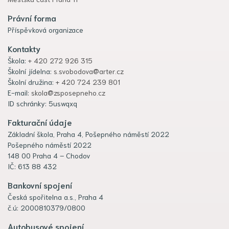
Právní forma
Příspěvková organizace
Kontakty
Škola:
+ 420 272 926 315
Školní jídelna:
s.svobodova@arter.cz
Školní družina:
+ 420 724 239 801
E-mail:
skola@zsposepneho.cz
ID schránky: 5uswqxq
Fakturační údaje
Základní škola, Praha 4, Pošepného náměstí 2022
Pošepného náměstí 2022
148 00 Praha 4 – Chodov
IČ: 613 88 432
Bankovní spojení
Česká spořitelna a.s., Praha 4
č.ú: 2000810379/0800
Autobusové spojení