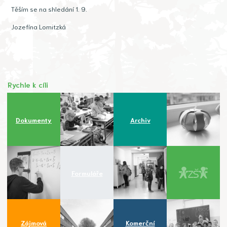
Těším se na shledání 1. 9.
Jozefína Lomitzká
Rychle k cíli
Dokumenty
Archiv
Formuláře
Zájmová
Komerční