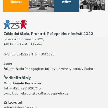
činnost
nájmy
Základní škola, Praha 4, Pošepného náměstí 2022
Pošepného náměstí 2022,
148 00 Praha 4 – Chodov
GPS: 50.0315222N, 14.4814367E
Jsme
Fakultní škola Pedagogické fakulty Univerzity Karlovy Praha
Ředitelka školy
Mgr. Daniela Pořízková
Tel.:
+ 420 272 926 315
E-mail:
daniela.porizkova@zsposepneho.cz
Zřizovatel
Městská část Praha 11