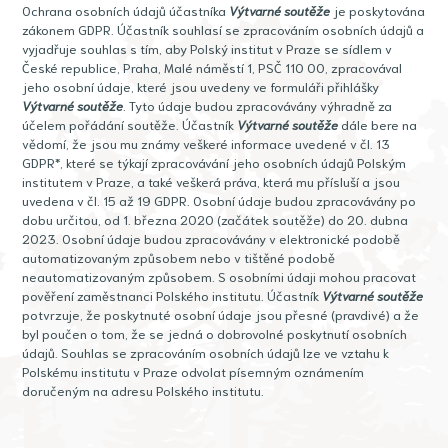
Ochrana osobních údajů účastníka
Výtvarné soutěže
je poskytována
zákonem GDPR. Účastník souhlasí se zpracováním osobních údajů a
vyjadřuje souhlas s tím, aby Polský institut v Praze se sídlem v
České republice, Praha, Malé náměstí 1, PSČ 110 00, zpracovával
jeho osobní údaje, které jsou uvedeny ve formuláři přihlášky
Výtvarné soutěže
. Tyto údaje budou zpracovávány výhradně za
účelem pořádání soutěže. Účastník
Výtvarné soutěže
dále bere na
vědomí, že jsou mu známy veškeré informace uvedené v čl. 13
GDPR*, které se týkají zpracovávání jeho osobních údajů Polským
institutem v Praze, a také veškerá práva, která mu přísluší a jsou
uvedena v čl. 15 až 19 GDPR. Osobní údaje budou zpracovávány po
dobu určitou, od 1. března 2020 (začátek soutěže) do 20. dubna
2023. Osobní údaje budou zpracovávány v elektronické podobě
automatizovaným způsobem nebo v tištěné podobě
neautomatizovaným způsobem. S osobními údaji mohou pracovat
pověření zaměstnanci Polského institutu. Účastník
Výtvarné soutěže
potvrzuje, že poskytnuté osobní údaje jsou přesné (pravdivé) a že
byl poučen o tom, že se jedná o dobrovolné poskytnutí osobních
údajů. Souhlas se zpracováním osobních údajů lze ve vztahu k
Polskému institutu v Praze odvolat písemným oznámením
doručeným na adresu Polského institutu.