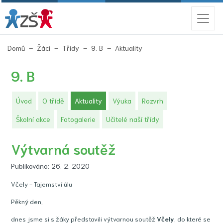
(aktuální)
Domů
Žáci
Třídy
9. B
Aktuality
9. B
(aktuální)
Úvod
O třídě
Aktuality
Výuka
Rozvrh
Školní akce
Fotogalerie
Učitelé naší třídy
Výtvarná soutěž
Publikováno: 26. 2. 2020
Včely - Tajemství úlu
Pěkný den,
dnes jsme si s žáky představili výtvarnou soutěž
Včely
, do které se