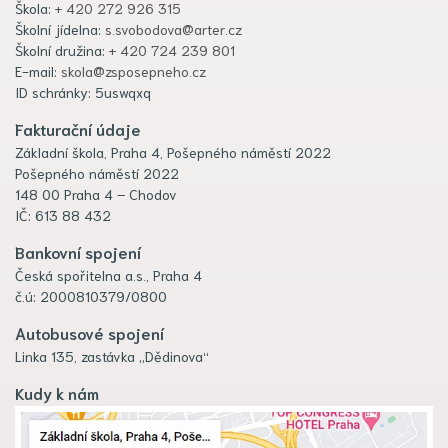
Škola:
+ 420 272 926 315
Školní jídelna:
s.svobodova@arter.cz
Školní družina:
+ 420 724 239 801
E-mail:
skola@zsposepneho.cz
ID schránky: 5uswqxq
Fakturační údaje
Základní škola, Praha 4, Pošepného náměstí 2022
Pošepného náměstí 2022
148 00 Praha 4 – Chodov
IČ: 613 88 432
Bankovní spojení
Česká spořitelna a.s., Praha 4
č.ú: 2000810379/0800
Autobusové spojení
Linka 135, zastávka „Dědinova“
Kudy k nám