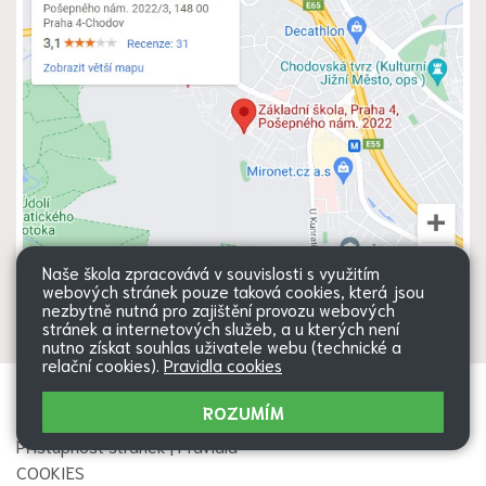
Naše škola zpracovává v souvislosti s využitím
webových stránek pouze taková cookies, která jsou
nezbytně nutná pro zajištění provozu webových
stránek a internetových služeb, a u kterých není
nutno získat souhlas uživatele webu (technické a
relační cookies).
Pravidla cookies
Všechna práva vyhrazena. Copyright
Web školy
ROZUMÍM
© 2026 |
Mapa stránek
|
Přihlásit
|
Přístupnost stránek
|
Pravidla
COOKIES