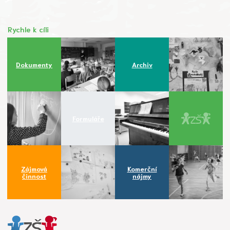
Rychle k cíli
Dokumenty
Archiv
Formuláře
Zájmová
Komerční
činnost
nájmy