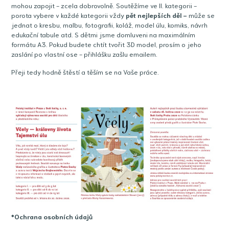
mohou zapojit - zcela dobrovolně. Soutěžíme ve II. kategorii -
porota vybere v každé kategorii vždy
pět nejlepších děl -
může se
jednat o kresbu, malbu, fotografii, koláž, model úlu, komiks, návrh
edukační tabule atd. S dětmi jsme domluveni na maximálním
formátu A3. Pokud budete chtít tvořit 3D model, prosím o jeho
zaslání po vlastní ose - přihlášku zašlu emailem.
Přeji tedy hodně štěstí a těším se na Vaše práce.
*Ochrana osobních údajů