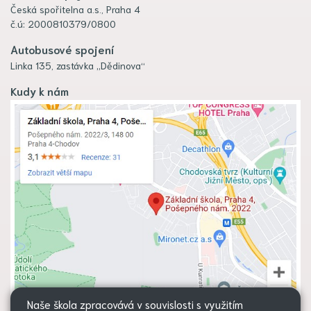
Česká spořitelna a.s., Praha 4
č.ú: 2000810379/0800
Autobusové spojení
Linka 135, zastávka „Dědinova“
Kudy k nám
Naše škola zpracovává v souvislosti s využitím