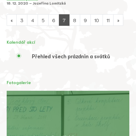
18. 12. 2020 – Jozefína Lomitzká
«
3
4
5
6
7
8
9
10
11
»
Kalendář akcí
Přehled všech prázdnin a svátků
Fotogalerie