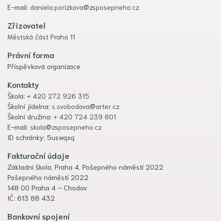
E-mail:
daniela.porizkova@zsposepneho.cz
Zřizovatel
Městská část Praha 11
Právní forma
Příspěvková organizace
Kontakty
Škola:
+ 420 272 926 315
Školní jídelna:
s.svobodova@arter.cz
Školní družina:
+ 420 724 239 801
E-mail:
skola@zsposepneho.cz
ID schránky: 5uswqxq
Fakturační údaje
Základní škola, Praha 4, Pošepného náměstí 2022
Pošepného náměstí 2022
148 00 Praha 4 – Chodov
IČ: 613 88 432
Bankovní spojení