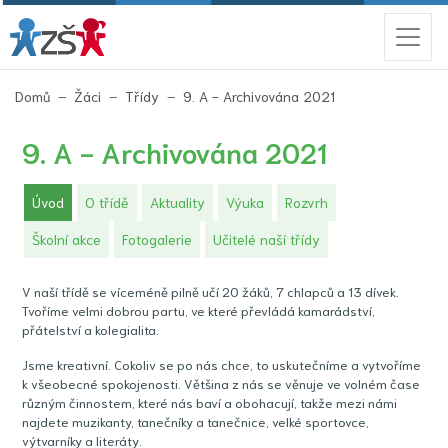
(aktuální)
Domů
Žáci
Třídy
9. A - Archivována 2021
9. A - Archivována 2021
(aktuální)
Úvod
O třídě
Aktuality
Výuka
Rozvrh
Školní akce
Fotogalerie
Učitelé naší třídy
V naší třídě se víceméně pilně učí 20 žáků, 7 chlapců a 13 dívek.
Tvoříme velmi dobrou partu, ve které převládá kamarádství,
přátelství a kolegialita.
Jsme kreativní. Cokoliv se po nás chce, to uskutečníme a vytvoříme
k všeobecné spokojenosti. Většina z nás se věnuje ve volném čase
různým činnostem, které nás baví a obohacují, takže mezi námi
najdete muzikanty, tanečníky a tanečnice, velké sportovce,
výtvarníky a literáty.