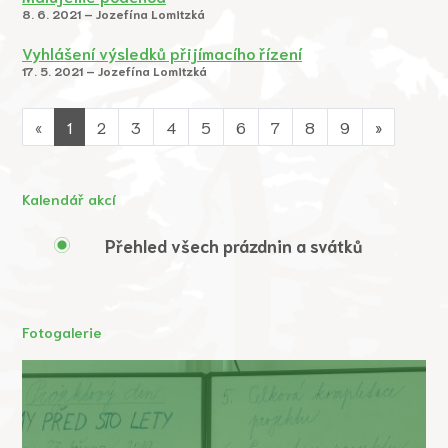
8. 6. 2021 – Jozefína Lomitzká
Vyhlášení výsledků přijímacího řízení
17. 5. 2021 – Jozefína Lomitzká
«
1
2
3
4
5
6
7
8
9
»
Kalendář akcí
Přehled všech prázdnin a svátků
Fotogalerie