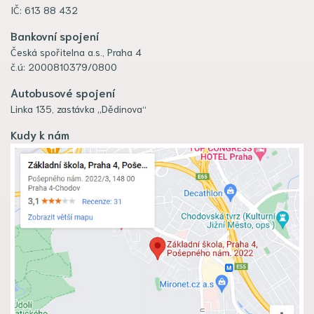
IČ: 613 88 432
Bankovní spojení
Česká spořitelna a.s., Praha 4
č.ú: 2000810379/0800
Autobusové spojení
Linka 135, zastávka „Dědinova“
Kudy k nám