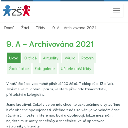
(aktuální)
Domů
Žáci
Třídy
9. A - Archivována 2021
9. A - Archivována 2021
(aktuální)
Úvod
O třídě
Aktuality
Výuka
Rozvrh
Školní akce
Fotogalerie
Učitelé naší třídy
V naší třídě se víceméně pilně učí 20 žáků, 7 chlapců a 13 dívek.
Tvoříme velmi dobrou partu, ve které převládá kamarádství,
přátelství a kolegialita.
Jsme kreativní. Cokoliv se po nás chce, to uskutečníme a vytvoříme
k všeobecné spokojenosti. Většina z nás se věnuje ve volném čase
různým činnostem, které nás baví a obohacují, takže mezi námi
najdete muzikanty, tanečníky a tanečnice, velké sportovce,
výtvarníky a literáty.