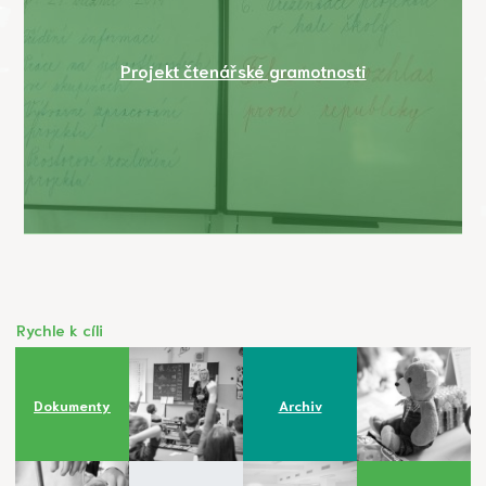
Projekt čtenářské gramotnosti
Rychle k cíli
Dokumenty
Archiv