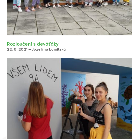
Rozloučení s deváťáky
22. 6. 2021 – Jozefína Lomitzká