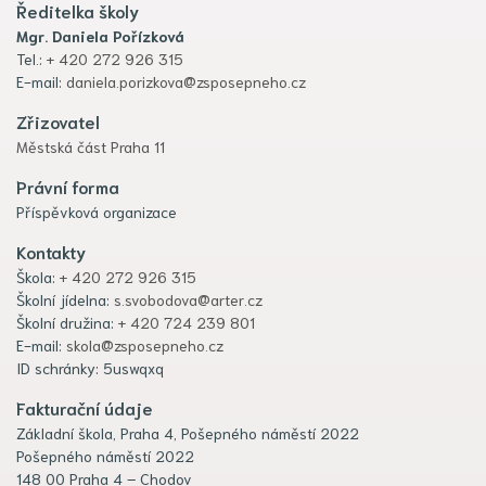
Ředitelka školy
Mgr. Daniela Pořízková
Tel.:
+ 420 272 926 315
E-mail:
daniela.porizkova@zsposepneho.cz
Zřizovatel
Městská část Praha 11
Právní forma
Příspěvková organizace
Kontakty
Škola:
+ 420 272 926 315
Školní jídelna:
s.svobodova@arter.cz
Školní družina:
+ 420 724 239 801
E-mail:
skola@zsposepneho.cz
ID schránky: 5uswqxq
Fakturační údaje
Základní škola, Praha 4, Pošepného náměstí 2022
Pošepného náměstí 2022
148 00 Praha 4 – Chodov