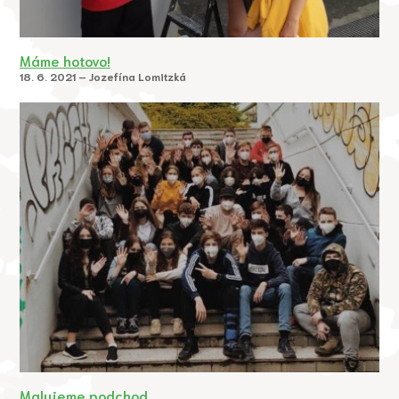
Máme hotovo!
18. 6. 2021 – Jozefína Lomitzká
Malujeme podchod