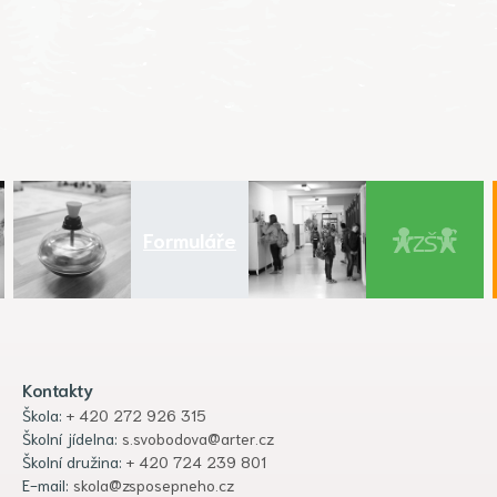
Formuláře
Kontakty
Škola:
+ 420 272 926 315
Školní jídelna:
s.svobodova@arter.cz
Školní družina:
+ 420 724 239 801
E-mail:
skola@zsposepneho.cz