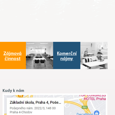
Zájmová
Komerční
činnost
nájmy
Kudy k nám