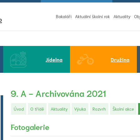
Bakaláři
Aktuální školní rok
Aktuality
Ob
2
(aktuální)
Jídelna
Družina
9. A - Archivována 2021
Úvod
O třídě
Aktuality
Výuka
Rozvrh
Školní akce
Fotogalerie