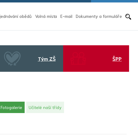
Pře
jednávání obědů
Volná místa
E-mail
Dokumenty a formuláře
Tým ZŠ
ŠPP
(aktuální)
Fotogalerie
Učitelé naší třídy