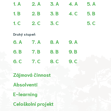
1. A
2. A
3. A
4. A
5. A
1. B
2. B
3. B
4. C
5. B
1. C
2. C
3. C
5. C
Druhý stupeň
6. A
7. A
8. A
9. A
6. B
7. B
8. B
9. B
6. C
7. C
8. C
9. C
Zájmová činnost
Absolventi
E-learning
Celoškolní projekt