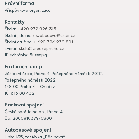
Právní forma
Příspěvková organizace
Kontakty
Škola:
+ 420 272 926 315
Školní jídelna:
s.svobodova@arter.cz
Školní družina:
+ 420 724 239 801
E-mail:
skola@zsposepneho.cz
ID schránky: 5uswqxq
Fakturační údaje
Základní škola, Praha 4, Pošepného náměstí 2022
Pošepného náměstí 2022
148 00 Praha 4 – Chodov
IČ: 613 88 432
Bankovní spojení
Česká spořitelna a.s., Praha 4
č.ú: 2000810379/0800
Autobusové spojení
Linka 135, zastávka „Dědinova“