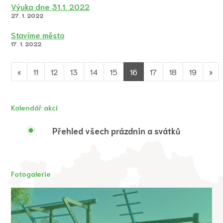
Výuka dne 31.1. 2022
27. 1. 2022
Stavíme město
17. 1. 2022
«
11
12
13
14
15
16
17
18
19
»
Kalendář akcí
Přehled všech prázdnin a svátků
Fotogalerie