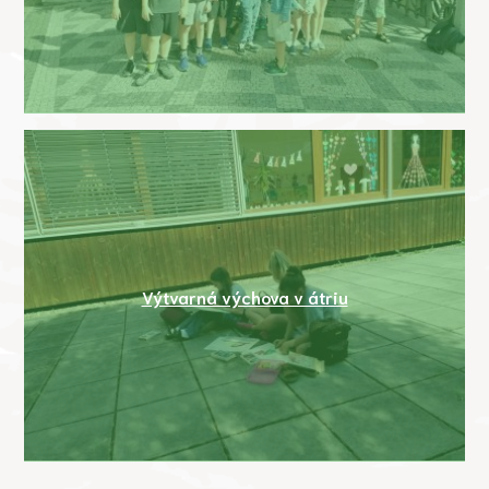
Výtvarná výchova v átriu