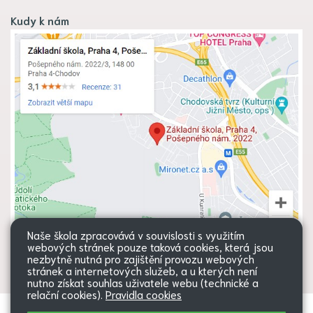
Kudy k nám
Naše škola zpracovává v souvislosti s využitím
webových stránek pouze taková cookies, která jsou
nezbytně nutná pro zajištění provozu webových
stránek a internetových služeb, a u kterých není
nutno získat souhlas uživatele webu (technické a
relační cookies).
Pravidla cookies
Všechna práva vyhrazena. Copyright
Web školy