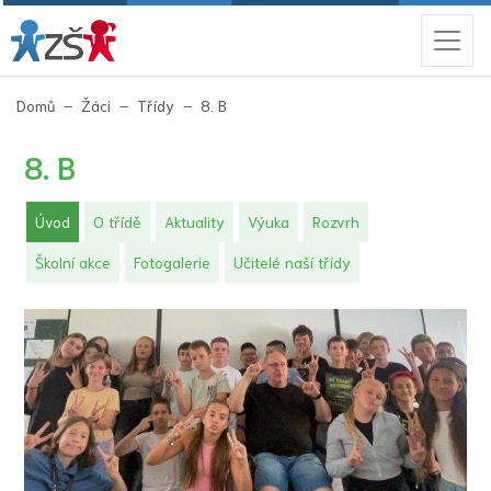
(aktuální)
Domů
Žáci
Třídy
8. B
8. B
(aktuální)
Úvod
O třídě
Aktuality
Výuka
Rozvrh
Školní akce
Fotogalerie
Učitelé naší třídy