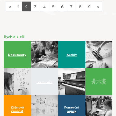
«
1
2
3
4
5
6
7
8
9
»
Rychle k cíli
Dokumenty
Archiv
Formuláře
Zájmová
Komerční
činnost
nájmy