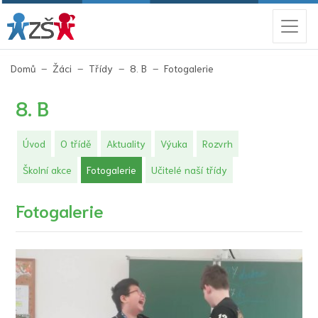
(aktuální)
Domů
Žáci
Třídy
8. B
Fotogalerie
8. B
Úvod
O třídě
Aktuality
Výuka
Rozvrh
(aktuální)
Školní akce
Fotogalerie
Učitelé naší třídy
Fotogalerie