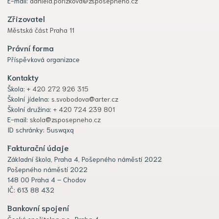
E-mail:
daniela.porizkova@zsposepneho.cz
Zřizovatel
Městská část Praha 11
Právní forma
Příspěvková organizace
Kontakty
Škola:
+ 420 272 926 315
Školní jídelna:
s.svobodova@arter.cz
Školní družina:
+ 420 724 239 801
E-mail:
skola@zsposepneho.cz
ID schránky: 5uswqxq
Fakturační údaje
Základní škola, Praha 4, Pošepného náměstí 2022
Pošepného náměstí 2022
148 00 Praha 4 – Chodov
IČ: 613 88 432
Bankovní spojení
Česká spořitelna a.s., Praha 4