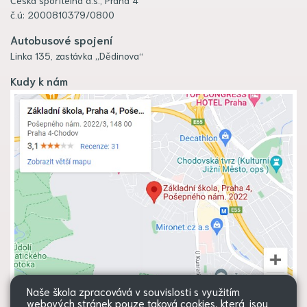
č.ú: 2000810379/0800
Autobusové spojení
Linka 135, zastávka „Dědinova“
Kudy k nám
Naše škola zpracovává v souvislosti s využitím
webových stránek pouze taková cookies, která jsou