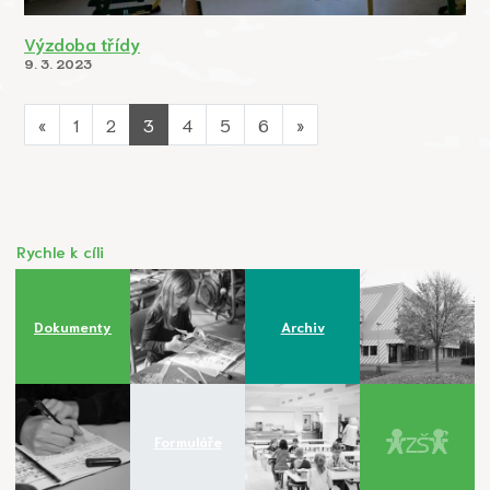
Výzdoba třídy
9. 3. 2023
«
1
2
3
4
5
6
»
Rychle k cíli
Dokumenty
Archiv
Formuláře