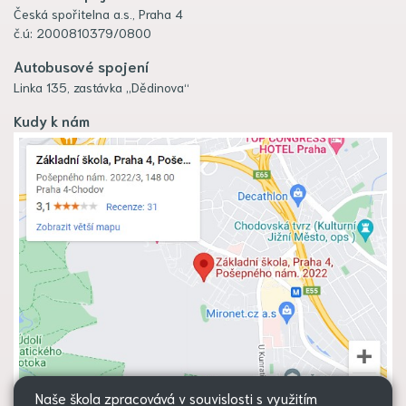
Česká spořitelna a.s., Praha 4
č.ú: 2000810379/0800
Autobusové spojení
Linka 135, zastávka „Dědinova“
Kudy k nám
Naše škola zpracovává v souvislosti s využitím