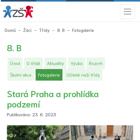
(aktuální)
Domů
Žáci
Třídy
8. B
Fotogalerie
8. B
Úvod
O třídě
Aktuality
Výuka
Rozvrh
(aktuální)
Školní akce
Fotogalerie
Učitelé naší třídy
Stará Praha a prohlídka
podzemí
Publikováno: 23. 6. 2023