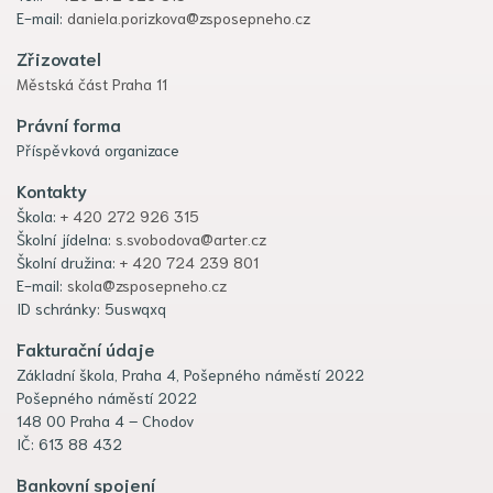
E-mail:
daniela.porizkova@zsposepneho.cz
Zřizovatel
Městská část Praha 11
Právní forma
Příspěvková organizace
Kontakty
Škola:
+ 420 272 926 315
Školní jídelna:
s.svobodova@arter.cz
Školní družina:
+ 420 724 239 801
E-mail:
skola@zsposepneho.cz
ID schránky: 5uswqxq
Fakturační údaje
Základní škola, Praha 4, Pošepného náměstí 2022
Pošepného náměstí 2022
148 00 Praha 4 – Chodov
IČ: 613 88 432
Bankovní spojení