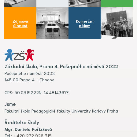
Zájmová
Komerční
činnost
nájmy
Základní škola, Praha 4, Pošepného náměstí 2022
Pošepného náměstí 2022,
148 00 Praha 4 – Chodov
GPS: 50.0315222N, 14.4814367E
Jsme
Fakultní škola Pedagogické fakulty Univerzity Karlovy Praha
Ředitelka školy
Mgr. Daniela Pořízková
Tel.:
+ 420 272 926 315