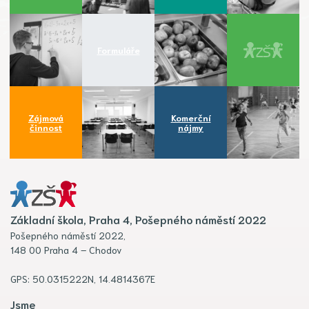
Formuláře
Zájmová
Komerční
činnost
nájmy
Základní škola, Praha 4, Pošepného náměstí 2022
Pošepného náměstí 2022,
148 00 Praha 4 – Chodov
GPS: 50.0315222N, 14.4814367E
Jsme