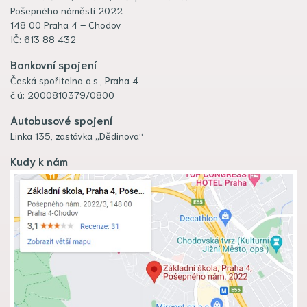
Pošepného náměstí 2022
148 00 Praha 4 – Chodov
IČ: 613 88 432
Bankovní spojení
Česká spořitelna a.s., Praha 4
č.ú: 2000810379/0800
Autobusové spojení
Linka 135, zastávka „Dědinova“
Kudy k nám