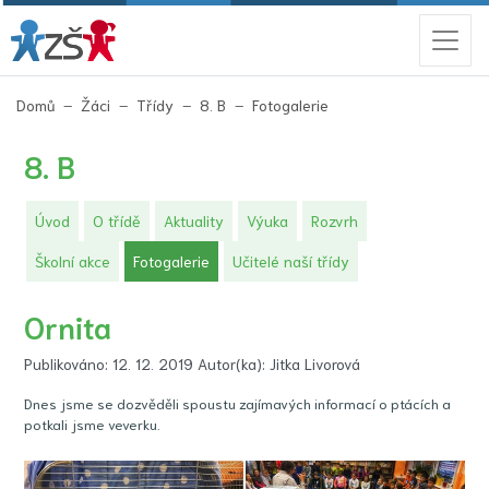
(aktuální)
Domů
Žáci
Třídy
8. B
Fotogalerie
8. B
Úvod
O třídě
Aktuality
Výuka
Rozvrh
(aktuální)
Školní akce
Fotogalerie
Učitelé naší třídy
Ornita
Publikováno: 12. 12. 2019 Autor(ka): Jitka Livorová
Dnes jsme se dozvěděli spoustu zajímavých informací o ptácích a
potkali jsme veverku.