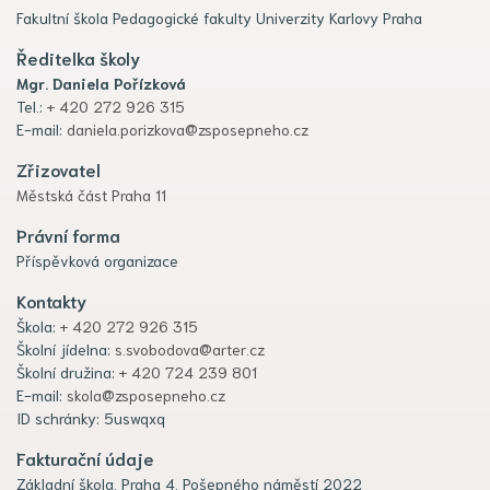
Fakultní škola Pedagogické fakulty Univerzity Karlovy Praha
Ředitelka školy
Mgr. Daniela Pořízková
Tel.:
+ 420 272 926 315
E-mail:
daniela.porizkova@zsposepneho.cz
Zřizovatel
Městská část Praha 11
Právní forma
Příspěvková organizace
Kontakty
Škola:
+ 420 272 926 315
Školní jídelna:
s.svobodova@arter.cz
Školní družina:
+ 420 724 239 801
E-mail:
skola@zsposepneho.cz
ID schránky: 5uswqxq
Fakturační údaje
Základní škola, Praha 4, Pošepného náměstí 2022