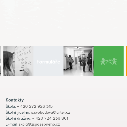
Formuláře
Kontakty
Škola:
+ 420 272 926 315
Školní jídelna:
s.svobodova@arter.cz
Školní družina:
+ 420 724 239 801
E-mail:
skola@zsposepneho.cz