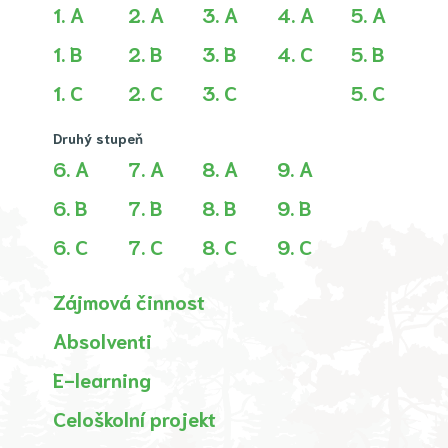
1. A
2. A
3. A
4. A
5. A
1. B
2. B
3. B
4. C
5. B
1. C
2. C
3. C
5. C
Druhý stupeň
6. A
7. A
8. A
9. A
6. B
7. B
8. B
9. B
6. C
7. C
8. C
9. C
Zájmová činnost
Absolventi
E-learning
Celoškolní projekt