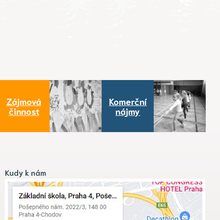
Zájmová
Komerční
činnost
nájmy
Kudy k nám