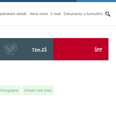
Pře
jednávání obědů
Volná místa
E-mail
Dokumenty a formuláře
Tým ZŠ
ŠPP
Fotogalerie
Učitelé naší třídy