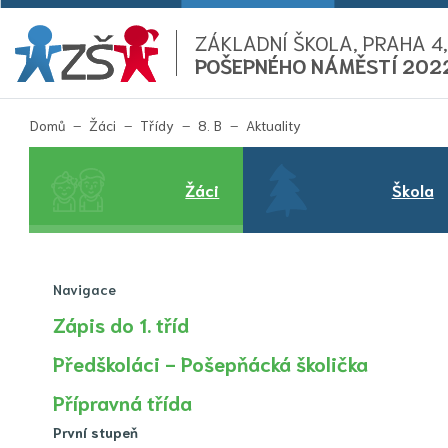
ZÁKLADNÍ ŠKOLA, PRAHA 4,
POŠEPNÉHO NÁMĚSTÍ 202
(aktuální)
Domů
Žáci
Třídy
8. B
Aktuality
Žáci
Škola
Navigace
Zápis do 1. tříd
Předškoláci - Pošepňácká školička
Přípravná třída
První stupeň