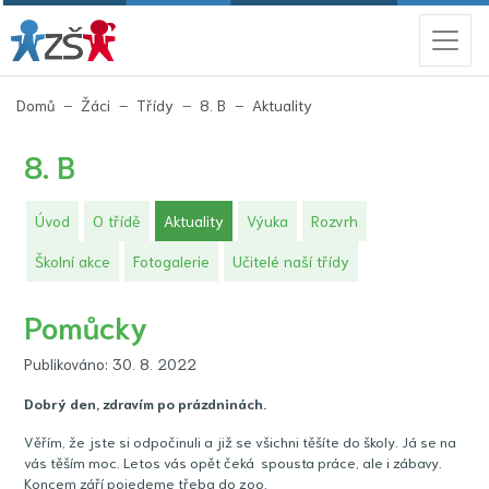
(aktuální)
Domů
Žáci
Třídy
8. B
Aktuality
8. B
(aktuální)
Úvod
O třídě
Aktuality
Výuka
Rozvrh
Školní akce
Fotogalerie
Učitelé naší třídy
Pomůcky
Publikováno: 30. 8. 2022
Dobrý den, zdravím po prázdninách.
Věřím, že jste si odpočinuli a již se všichni těšíte do školy. Já se na
vás těším moc. Letos vás opět čeká spousta práce, ale i zábavy.
Koncem září pojedeme třeba do zoo.