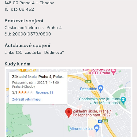
148 00 Praha 4 – Chodov
IČ: 613 88 432
Bankovní spojení
Česká spořitelna a.s., Praha 4
č.ú: 2000810379/0800
Autobusové spojení
Linka 135, zastávka „Dědinova“
Kudy k nám