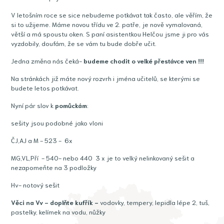
V letošním roce se sice nebudeme potkávat tak často, ale věřím, že
si to užijeme. Máme novou třídu ve 2. patře, je nově vymalovaná,
větší a má spoustu oken. S paní asistentkou Helčou jsme ji pro vás
vyzdobily, doufám, že se vám tu bude dobře učit.
Jedna změna nás čeká-
budeme chodit o velké přestávce ven !!!
Na stránkách již máte nový rozvrh i jména učitelů, se kterými se
budete letos potkávat.
Nyní pár slov k
pomůckám
:
sešity jsou podobné jako vloni
ČJ,AJ a M - 523 - 6x
MG,VL,Pří - 540- nebo 440 3 x je to velký nelinkovaný sešit a
nezapomeňte na 3 podložky
Hv- notový sešit
Věci na Vv - doplňte kufřík -
vodovky, tempery, lepidla lépe 2, tuš,
pastelky, kelímek na vodu, nůžky