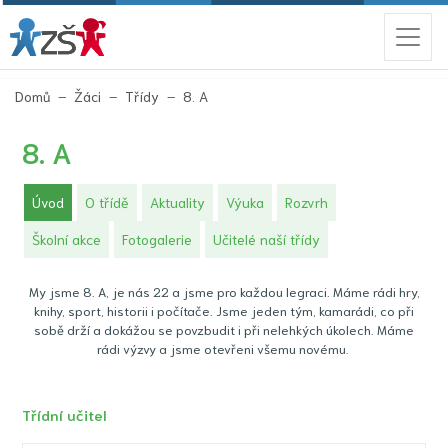
(aktuální)
Domů
Žáci
Třídy
8. A
8. A
(aktuální)
Úvod
O třídě
Aktuality
Výuka
Rozvrh
Školní akce
Fotogalerie
Učitelé naší třídy
My jsme 8. A, je nás 22 a jsme pro každou legraci. Máme rádi hry,
knihy, sport, historii i počítače. Jsme jeden tým, kamarádi, co při
sobě drží a dokážou se povzbudit i při nelehkých úkolech. Máme
rádi výzvy a jsme otevřeni všemu novému.
Třídní učitel