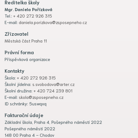
Ředitelka školy
Mgr. Daniela Pořízková
Tel.:
+ 420 272 926 315
E-mail:
daniela.porizkova@zsposepneho.cz
Zřizovatel
Městská část Praha 11
Právní forma
Příspěvková organizace
Kontakty
Škola:
+ 420 272 926 315
Školní jídelna:
s.svobodova@arter.cz
Školní družina:
+ 420 724 239 801
E-mail:
skola@zsposepneho.cz
ID schránky: 5uswqxq
Fakturační údaje
Základní škola, Praha 4, Pošepného náměstí 2022
Pošepného náměstí 2022
148 00 Praha 4 – Chodov