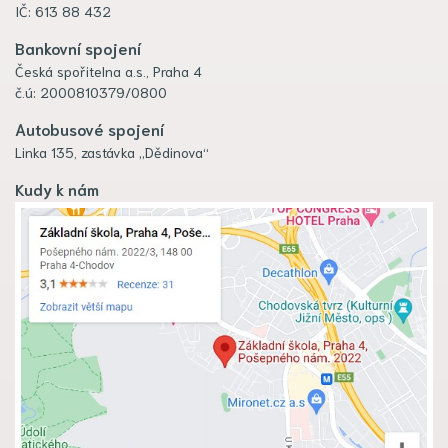
IČ: 613 88 432
Bankovní spojení
Česká spořitelna a.s., Praha 4
č.ú: 2000810379/0800
Autobusové spojení
Linka 135, zastávka „Dědinova“
Kudy k nám