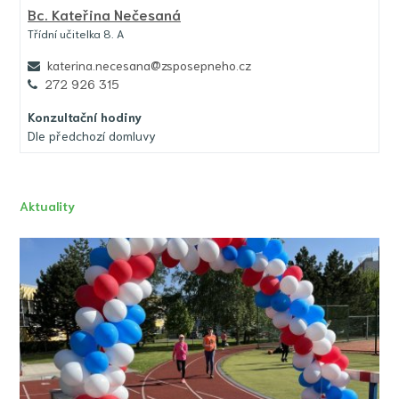
Bc.
Kateřina Nečesaná
Třídní učitelka 8. A
katerina.necesana@zsposepneho.cz
272 926 315
Konzultační hodiny
Dle předchozí domluvy
Aktuality