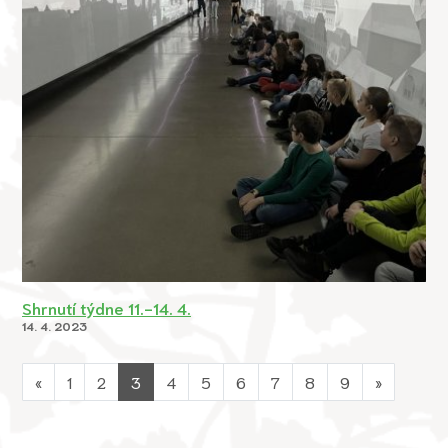
Shrnutí týdne 11.-14. 4.
14. 4. 2023
«
1
2
3
4
5
6
7
8
9
»