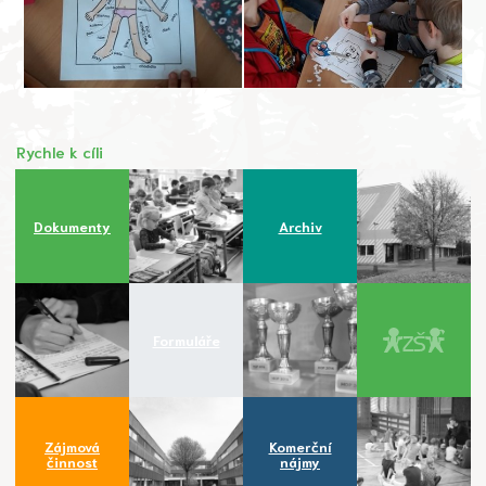
Rychle k cíli
Dokumenty
Archiv
Formuláře
Zájmová
Komerční
činnost
nájmy