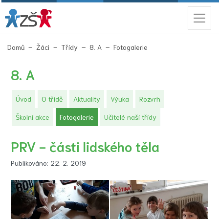
(aktuální)
Domů
Žáci
Třídy
8. A
Fotogalerie
8. A
Úvod
O třídě
Aktuality
Výuka
Rozvrh
(aktuální)
Školní akce
Fotogalerie
Učitelé naší třídy
PRV - části lidského těla
Publikováno: 22. 2. 2019