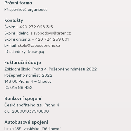
Právní forma
Příspěvková organizace
Kontakty
Škola:
+ 420 272 926 315
Školní jídelna:
s.svobodova@arter.cz
Školní družina:
+ 420 724 239 801
E-mail:
skola@zsposepneho.cz
ID schránky: 5uswqxq
Fakturační údaje
Základní škola, Praha 4, Pošepného náměstí 2022
Pošepného náměstí 2022
148 00 Praha 4 – Chodov
IČ: 613 88 432
Bankovní spojení
Česká spořitelna a.s., Praha 4
č.ú: 2000810379/0800
Autobusové spojení
Linka 135, zastávka „Dědinova“