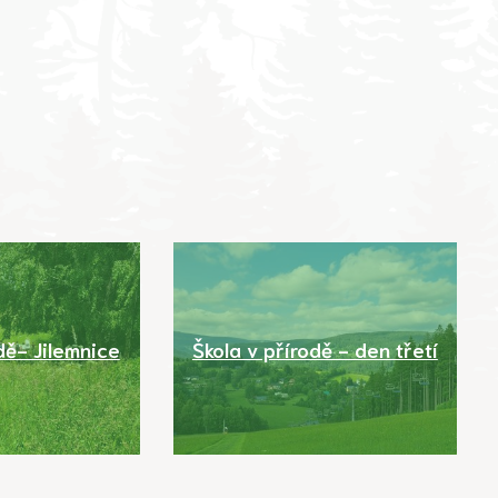
dě- Jilemnice
Škola v přírodě - den třetí