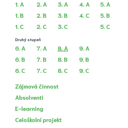
1. A
2. A
3. A
4. A
5. A
1. B
2. B
3. B
4. C
5. B
1. C
2. C
3. C
5. C
Druhý stupeň
(aktuální)
6. A
7. A
8. A
9. A
6. B
7. B
8. B
9. B
6. C
7. C
8. C
9. C
Zájmová činnost
Absolventi
E-learning
Celoškolní projekt