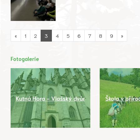
«
1
2
3
4
5
6
7
8
9
»
Fotogalerie
Kutná Hora - Vlašský dvůr
Škola v příro