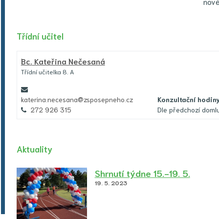
nov
Třídní učitel
Bc.
Kateřina Nečesaná
Třídní učitelka 8. A
katerina.necesana@zsposepneho.cz
Konzultační hodin
272 926 315
Dle předchozí doml
Aktuality
Shrnutí týdne 15.-19. 5.
19. 5. 2023