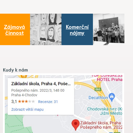
Zájmová
Komerční
činnost
nájmy
Kudy k nám