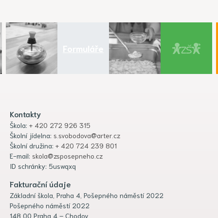
Formuláře
Kontakty
Škola:
+ 420 272 926 315
Školní jídelna:
s.svobodova@arter.cz
Školní družina:
+ 420 724 239 801
E-mail:
skola@zsposepneho.cz
ID schránky: 5uswqxq
Fakturační údaje
Základní škola, Praha 4, Pošepného náměstí 2022
Pošepného náměstí 2022
148 00 Praha 4 – Chodov