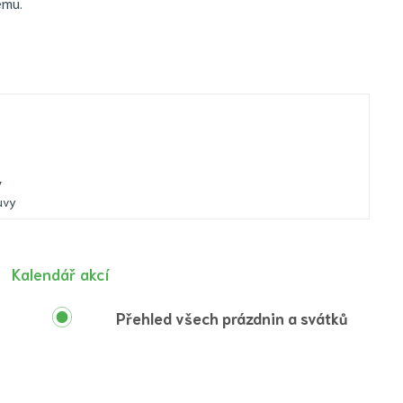
ému.
y
uvy
Kalendář akcí
Přehled všech prázdnin a svátků