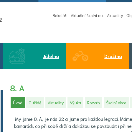
Bakaláři
Aktuální školní rok
Aktuality
Ob
2
Jídelna
Družina
8. A
(aktuální)
Úvod
O třídě
Aktuality
Výuka
Rozvrh
Školní akce
My jsme 8. A, je nás 22 a jsme pro každou legraci. Máme rá
kamarádi, co při sobě drží a dokážou se povzbudit i při 