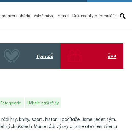
Pře
jednávání obědů
Volná místa
E-mail
Dokumenty a formuláře
Tým ZŠ
ŠPP
Fotogalerie
Učitelé naší třídy
di hry, knihy, sport, historii i počítače. Jsme jeden tým,
nelehkých úkolech. Máme rádi výzvy a jsme otevřeni všemu