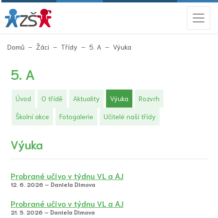
(aktuální)
Domů
Žáci
Třídy
5. A
Výuka
5. A
(aktuální)
Úvod
O třídě
Aktuality
Výuka
Rozvrh
Školní akce
Fotogalerie
Učitelé naší třídy
Výuka
Probrané učivo v týdnu VL a AJ
12. 6. 2026 – Daniela Dimova
Probrané učivo v týdnu VL a AJ
21. 5. 2026 – Daniela Dimova