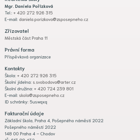
Mgr. Daniela Pořízková
Tel.:
+ 420 272 926 315
E-mail:
daniela.porizkova@zsposepneho.cz
Zřizovatel
Městská část Praha 11
Právní forma
Příspěvková organizace
Kontakty
Škola:
+ 420 272 926 315
Školní jídelna:
s.svobodova@arter.cz
Školní družina:
+ 420 724 239 801
E-mail:
skola@zsposepneho.cz
ID schránky: 5uswqxq
Fakturační údaje
Základní škola, Praha 4, Pošepného náměstí 2022
Pošepného náměstí 2022
148 00 Praha 4 – Chodov
IČ: 613 88 432