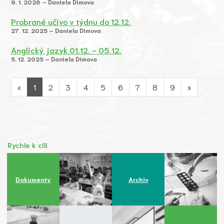
9. 1. 2026 – Daniela Dimova
Probrané učivo v týdnu do 12.12.
27. 12. 2025 – Daniela Dimova
Anglický jazyk 01.12. - 05.12.
5. 12. 2025 – Daniela Dimova
«
1
2
3
4
5
6
7
8
9
»
Rychle k cíli
Dokumenty
Archiv