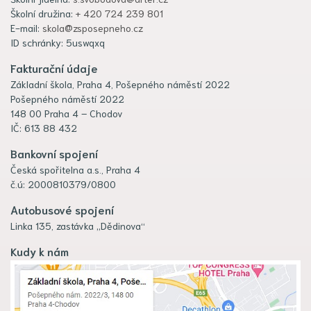
Školní družina:
+ 420 724 239 801
E-mail:
skola@zsposepneho.cz
ID schránky: 5uswqxq
Fakturační údaje
Základní škola, Praha 4, Pošepného náměstí 2022
Pošepného náměstí 2022
148 00 Praha 4 – Chodov
IČ: 613 88 432
Bankovní spojení
Česká spořitelna a.s., Praha 4
č.ú: 2000810379/0800
Autobusové spojení
Linka 135, zastávka „Dědinova“
Kudy k nám