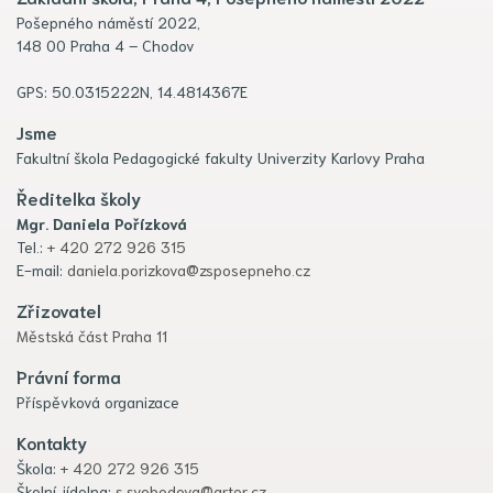
Pošepného náměstí 2022,
148 00 Praha 4 – Chodov
GPS: 50.0315222N, 14.4814367E
Jsme
Fakultní škola Pedagogické fakulty Univerzity Karlovy Praha
Ředitelka školy
Mgr. Daniela Pořízková
Tel.:
+ 420 272 926 315
E-mail:
daniela.porizkova@zsposepneho.cz
Zřizovatel
Městská část Praha 11
Právní forma
Příspěvková organizace
Kontakty
Škola:
+ 420 272 926 315
Školní jídelna:
s.svobodova@arter.cz