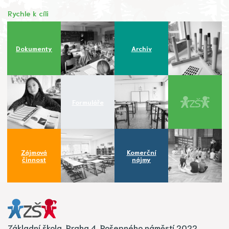
Rychle k cíli
Dokumenty
Archiv
Formuláře
Zájmová
Komerční
činnost
nájmy
Základní škola, Praha 4, Pošepného náměstí 2022