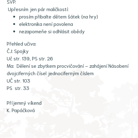
ŠVP.
Upřesním jen pár maličkostí:
prosím přibalte dětem šátek (na hry)
elektronika není povolena
nezapomeňe si odhlásit obědy
Přehled učiva:
ČJ: Spojky
Uč str. 139, PS str. 26
Ma: Dělení se zbytkem procvičování – zahájení Násobení
dvojciferných čísel jednociferným číslem
UČ str. 103
PS str. 33
Příjemný víkend
K. Papáčková