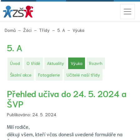
(aktuální)
Domů
Žáci
Třídy
5. A
Výuka
5. A
(aktuální)
Úvod
O třídě
Aktuality
Výuka
Rozvrh
Školní akce
Fotogalerie
Učitelé naší třídy
Přehled učiva do 24. 5. 2024 a
ŠVP
Publikováno: 24. 5. 2024
Milí rodiče,
děkuji všem, kteří včas donesli uvedené formuláře na