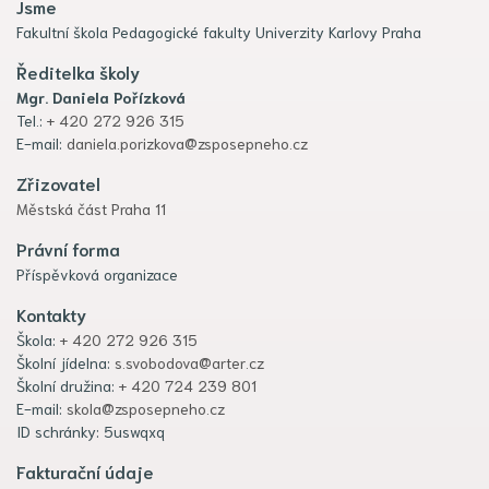
Jsme
Fakultní škola Pedagogické fakulty Univerzity Karlovy Praha
Ředitelka školy
Mgr. Daniela Pořízková
Tel.:
+ 420 272 926 315
E-mail:
daniela.porizkova@zsposepneho.cz
Zřizovatel
Městská část Praha 11
Právní forma
Příspěvková organizace
Kontakty
Škola:
+ 420 272 926 315
Školní jídelna:
s.svobodova@arter.cz
Školní družina:
+ 420 724 239 801
E-mail:
skola@zsposepneho.cz
ID schránky: 5uswqxq
Fakturační údaje