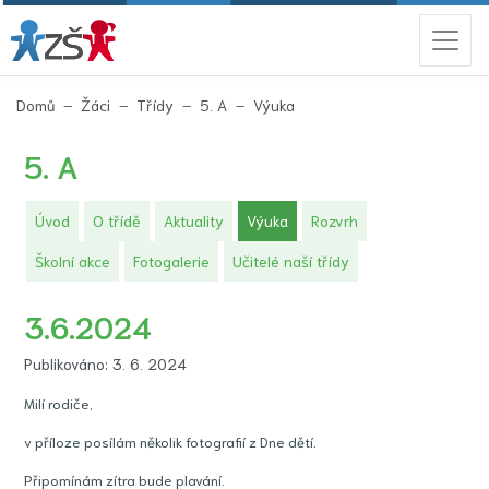
(aktuální)
Domů
Žáci
Třídy
5. A
Výuka
5. A
(aktuální)
Úvod
O třídě
Aktuality
Výuka
Rozvrh
Školní akce
Fotogalerie
Učitelé naší třídy
3.6.2024
Publikováno: 3. 6. 2024
Milí rodiče,
v příloze posílám několik fotografií z Dne dětí.
Připomínám zítra bude plavání.