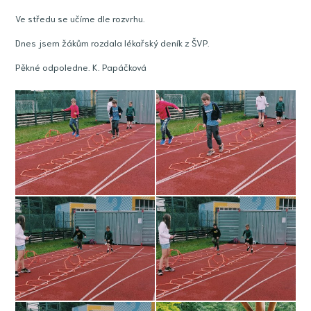
Ve středu se učíme dle rozvrhu.
Dnes jsem žákům rozdala lékařský deník z ŠVP.
Pěkné odpoledne. K. Papáčková