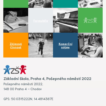
Formuláře
Zájmová
Komerční
činnost
nájmy
Základní škola, Praha 4, Pošepného náměstí 2022
Pošepného náměstí 2022,
148 00 Praha 4 – Chodov
GPS: 50.0315222N, 14.4814367E