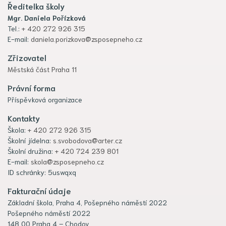
Ředitelka školy
Mgr. Daniela Pořízková
Tel.:
+ 420 272 926 315
E-mail:
daniela.porizkova@zsposepneho.cz
Zřizovatel
Městská část Praha 11
Právní forma
Příspěvková organizace
Kontakty
Škola:
+ 420 272 926 315
Školní jídelna:
s.svobodova@arter.cz
Školní družina:
+ 420 724 239 801
E-mail:
skola@zsposepneho.cz
ID schránky: 5uswqxq
Fakturační údaje
Základní škola, Praha 4, Pošepného náměstí 2022
Pošepného náměstí 2022
148 00 Praha 4 – Chodov