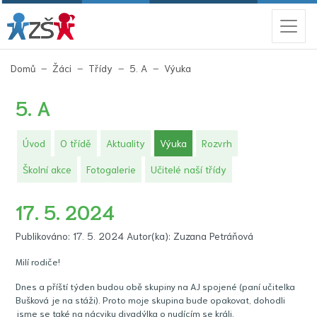
(aktuální)
Domů
Žáci
Třídy
5. A
Výuka
5. A
(aktuální)
Úvod
O třídě
Aktuality
Výuka
Rozvrh
Školní akce
Fotogalerie
Učitelé naší třídy
17. 5. 2024
Publikováno: 17. 5. 2024 Autor(ka): Zuzana Petráňová
Milí rodiče!
Dnes a příští týden budou obě skupiny na AJ spojené (paní učitelka
Bušková je na stáži). Proto moje skupina bude opakovat, dohodli
jsme se také na nácviku divadýlka o nudícím se králi.