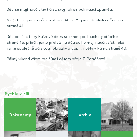
Děti se mají naučit text číst, svoji roli se pak naučí zpaměti.
V učebnici jsme došli na stranu 46, v PS jsme doplnili cvičení na
straně 41.
Děti paní učitelky Buškové dnes se mnou poslouchaly příběh na
straně 45, příběh jsme přeložili a děti se ho mají naučit číst. Také
jsme společně očíslovali obrázky a doplnili věty v PS na straně 40.
Pěkný víkend všem rodičům i dětem přeje Z. Petráňová
Rychle k cíli
Dokumenty
Archiv