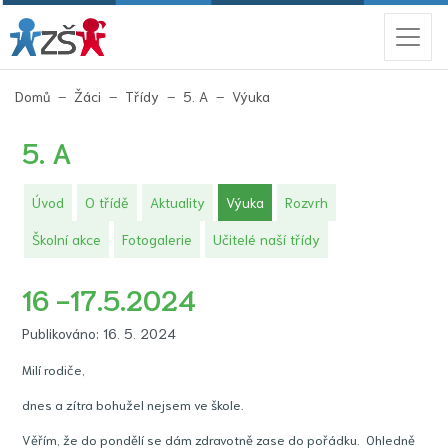
(aktuální)
Domů
Žáci
Třídy
5. A
Výuka
5. A
(aktuální)
Úvod
O třídě
Aktuality
Výuka
Rozvrh
Školní akce
Fotogalerie
Učitelé naší třídy
16 -17.5.2024
Publikováno: 16. 5. 2024
Milí rodiče,
dnes a zítra bohužel nejsem ve škole.
Věřím, že do pondělí se dám zdravotně zase do pořádku. Ohledně