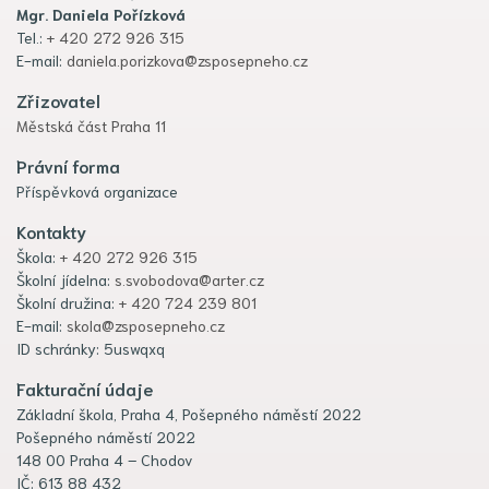
Mgr. Daniela Pořízková
Tel.:
+ 420 272 926 315
E-mail:
daniela.porizkova@zsposepneho.cz
Zřizovatel
Městská část Praha 11
Právní forma
Příspěvková organizace
Kontakty
Škola:
+ 420 272 926 315
Školní jídelna:
s.svobodova@arter.cz
Školní družina:
+ 420 724 239 801
E-mail:
skola@zsposepneho.cz
ID schránky: 5uswqxq
Fakturační údaje
Základní škola, Praha 4, Pošepného náměstí 2022
Pošepného náměstí 2022
148 00 Praha 4 – Chodov
IČ: 613 88 432