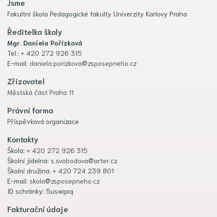
Jsme
Fakultní škola Pedagogické fakulty Univerzity Karlovy Praha
Ředitelka školy
Mgr. Daniela Pořízková
Tel.:
+ 420 272 926 315
E-mail:
daniela.porizkova@zsposepneho.cz
Zřizovatel
Městská část Praha 11
Právní forma
Příspěvková organizace
Kontakty
Škola:
+ 420 272 926 315
Školní jídelna:
s.svobodova@arter.cz
Školní družina:
+ 420 724 239 801
E-mail:
skola@zsposepneho.cz
ID schránky: 5uswqxq
Fakturační údaje