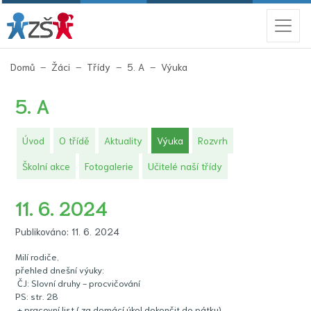
(aktuální)
Domů
Žáci
Třídy
5. A
Výuka
5. A
(aktuální)
Úvod
O třídě
Aktuality
Výuka
Rozvrh
Školní akce
Fotogalerie
Učitelé naší třídy
11. 6. 2024
Publikováno: 11. 6. 2024
Milí rodiče,
přehled dnešní výuky:
ČJ: Slovní druhy - procvičování
PS: str. 28
+ pracovní list ( za domácí úkol dokončit do pátku)