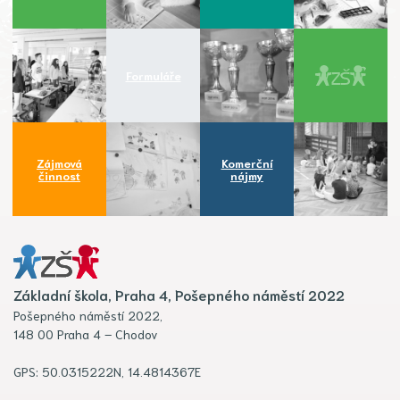
Formuláře
Zájmová
Komerční
činnost
nájmy
Základní škola, Praha 4, Pošepného náměstí 2022
Pošepného náměstí 2022,
148 00 Praha 4 – Chodov
GPS: 50.0315222N, 14.4814367E