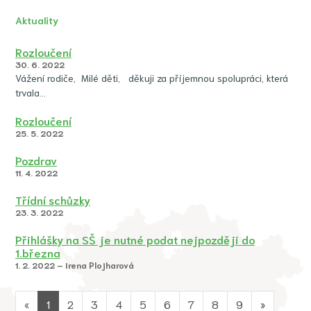
Aktuality
Rozloučení
30. 6. 2022
Vážení rodiče, Milé děti, děkuji za příjemnou spolupráci, která
trvala…
Rozloučení
25. 5. 2022
Pozdrav
11. 4. 2022
Třídní schůzky
23. 3. 2022
Přihlášky na SŠ je nutné podat nejpozději do
1.března
1. 2. 2022 – Irena Plojharová
«
1
2
3
4
5
6
7
8
9
»