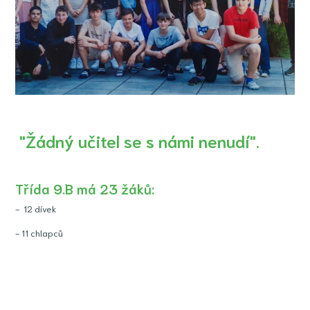
"Žádný učitel se s námi nenudí".
Třída 9.B má 23 žáků:
- 12 dívek
- 11 chlapců