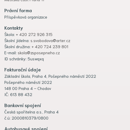
Právní forma
Příspěvková organizace
Kontakty
Škola:
+ 420 272 926 315
Školní jídelna:
s.svobodova@arter.cz
Školní družina:
+ 420 724 239 801
E-mail:
skola@zsposepneho.cz
ID schránky: 5uswqxq
Fakturační údaje
Základní škola, Praha 4, Pošepného náměstí 2022
Pošepného náměstí 2022
148 00 Praha 4 – Chodov
IČ: 613 88 432
Bankovní spojení
Česká spořitelna a.s., Praha 4
č.ú: 2000810379/0800
Autobusové spojení