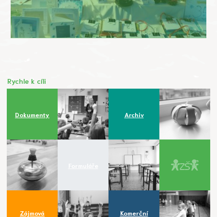
Rychle k cíli
Dokumenty
Archiv
Formuláře
Zájmová
Komerční