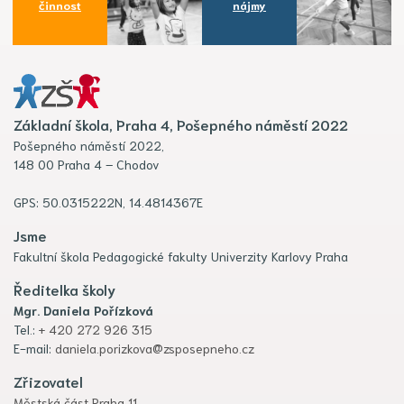
činnost
nájmy
Základní škola, Praha 4, Pošepného náměstí 2022
Pošepného náměstí 2022,
148 00 Praha 4 – Chodov
GPS: 50.0315222N, 14.4814367E
Jsme
Fakultní škola Pedagogické fakulty Univerzity Karlovy Praha
Ředitelka školy
Mgr. Daniela Pořízková
Tel.:
+ 420 272 926 315
E-mail:
daniela.porizkova@zsposepneho.cz
Zřizovatel
Městská část Praha 11