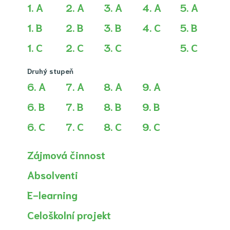
1. A
2. A
3. A
4. A
5. A
1. B
2. B
3. B
4. C
5. B
1. C
2. C
3. C
5. C
Druhý stupeň
6. A
7. A
8. A
9. A
6. B
7. B
8. B
9. B
6. C
7. C
8. C
9. C
Zájmová činnost
Absolventi
E-learning
Celoškolní projekt