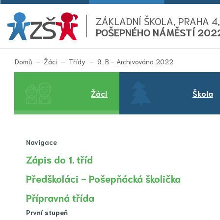
ZÁKLADNÍ ŠKOLA, PRAHA 4,
POŠEPNÉHO NÁMĚSTÍ 202
(aktuální)
Domů
Žáci
Třídy
9. B - Archivována 2022
Žáci
Škola
Navigace
Zápis do 1. tříd
Předškoláci - Pošepňácká školička
Přípravná třída
První stupeň