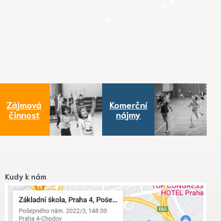
Zájmová
Komerční
činnost
nájmy
Kudy k nám