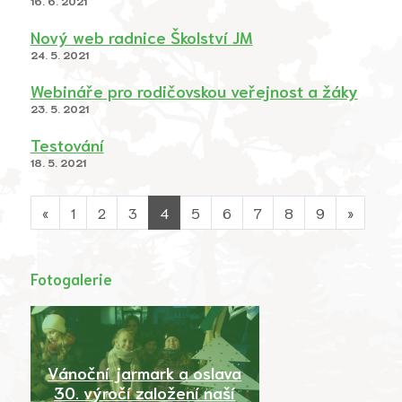
16. 6. 2021
Nový web radnice Školství JM
24. 5. 2021
Webináře pro rodičovskou veřejnost a žáky
23. 5. 2021
Testování
18. 5. 2021
«
1
2
3
4
5
6
7
8
9
»
Fotogalerie
Vánoční jarmark a oslava
30. výročí založení naší