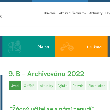
Bakaláři
Aktuální školní rok
Aktuality
Ob
2
Jídelna
Družina
9. B - Archivována 2022
(aktuální)
Úvod
O třídě
Aktuality
Výuka
Rozvrh
Školní akce
"Žádný učitel se s námi nenudí".