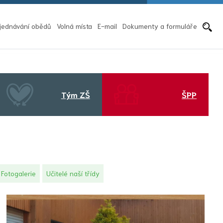
Pře
jednávání obědů
Volná místa
E-mail
Dokumenty a formuláře
Tým ZŠ
ŠPP
Fotogalerie
Učitelé naší třídy