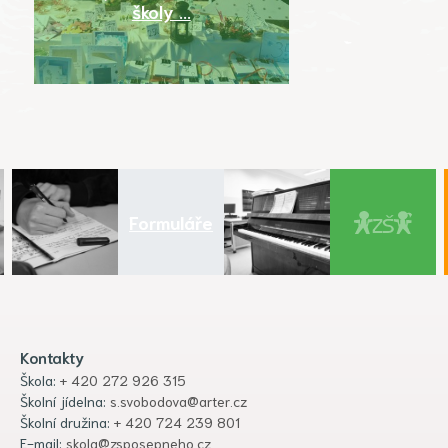
školy ...
Formuláře
Kontakty
Škola:
+ 420 272 926 315
Školní jídelna:
s.svobodova@arter.cz
Školní družina:
+ 420 724 239 801
E-mail:
skola@zsposepneho.cz