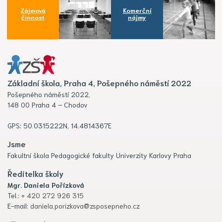
Zájmová
Komerční
činnost
nájmy
Základní škola, Praha 4, Pošepného náměstí 2022
Pošepného náměstí 2022,
148 00 Praha 4 – Chodov
GPS: 50.0315222N, 14.4814367E
Jsme
Fakultní škola Pedagogické fakulty Univerzity Karlovy Praha
Ředitelka školy
Mgr. Daniela Pořízková
Tel.:
+ 420 272 926 315
E-mail:
daniela.porizkova@zsposepneho.cz