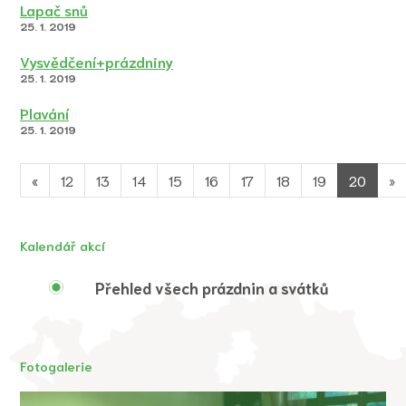
Lapač snů
25. 1. 2019
Vysvědčení+prázdniny
25. 1. 2019
Plavání
25. 1. 2019
«
12
13
14
15
16
17
18
19
20
»
Kalendář akcí
Přehled všech prázdnin a svátků
Fotogalerie