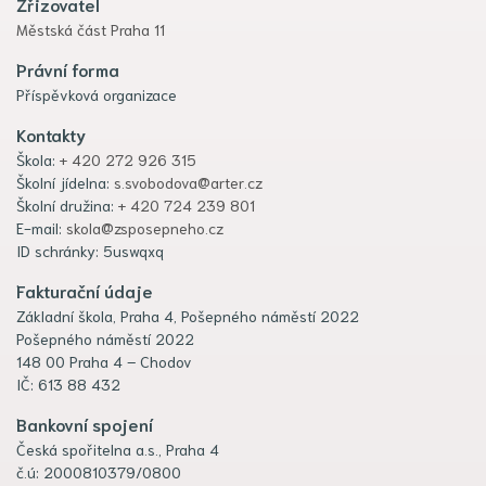
Zřizovatel
Městská část Praha 11
Právní forma
Příspěvková organizace
Kontakty
Škola:
+ 420 272 926 315
Školní jídelna:
s.svobodova@arter.cz
Školní družina:
+ 420 724 239 801
E-mail:
skola@zsposepneho.cz
ID schránky: 5uswqxq
Fakturační údaje
Základní škola, Praha 4, Pošepného náměstí 2022
Pošepného náměstí 2022
148 00 Praha 4 – Chodov
IČ: 613 88 432
Bankovní spojení
Česká spořitelna a.s., Praha 4
č.ú: 2000810379/0800