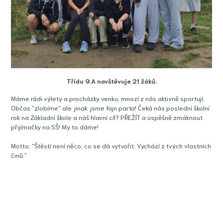
Třídu 9.A navštěvuje 21 žáků.
Máme rádi výlety a procházky venku, mnozí z nás aktivně sportují.
Občas "zlobíme" ale jinak jsme fajn parta! Čeká nás poslední školní
rok na Základní škole a náš hlavní cíl? PŘEŽÍT a úspěšně zmáknout
přijímačky na SŠ! My to dáme!
Motto: "Štěstí není něco, co se dá vytvořit. Vychází z tvých vlastních
činů."