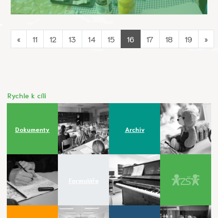
«
11
12
13
14
15
16
17
18
19
»
Rychle k cíli
Dokumenty
Archiv
Formuláře