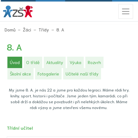
(aktuální)
Domů
Žáci
Třídy
8. A
8. A
(aktuální)
Úvod
O třídě
Aktuality
Výuka
Rozvrh
Školní akce
Fotogalerie
Učitelé naší třídy
My jsme 8. A, je nás 22 a jsme pro každou legraci. Máme rádi hry,
knihy, sport, historii i počítače. Jsme jeden tým, kamarádi, co při
sobě drží a dokážou se povzbudit i při nelehkých úkolech. Máme
rádi výzvy a jsme otevřeni všemu novému.
Třídní učitel