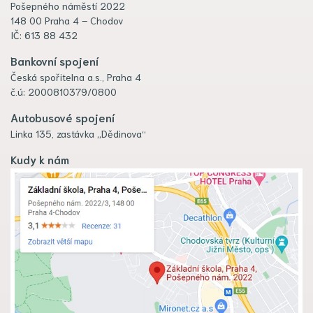
Pošepného náměstí 2022
148 00 Praha 4 – Chodov
IČ: 613 88 432
Bankovní spojení
Česká spořitelna a.s., Praha 4
č.ú: 2000810379/0800
Autobusové spojení
Linka 135, zastávka „Dědinova“
Kudy k nám