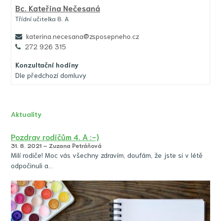
Bc.
Kateřina Nečesaná
Třídní učitelka 8. A
katerina.necesana@zsposepneho.cz
272 926 315
Konzultační hodiny
Dle předchozí domluvy
Aktuality
Pozdrav rodičům 4. A :-)
31. 8. 2021 – Zuzana Petráňová
Milí rodiče! Moc vás všechny zdravím, doufám, že jste si v létě
odpočinuli a…