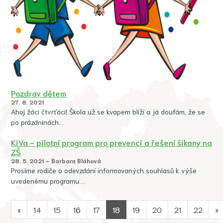
Pozdrav dětem
27. 8. 2021
Ahoj žáci čtvrťáci! Škola už se kvapem blíží a já doufám, že se
po prázdninách…
KiVa - pilotní program pro prevenci a řešení šikany na
ZŠ
28. 5. 2021 – Barbara Bláhová
Prosíme rodiče o odevzdání informovaných souhlasů k výše
uvedenému programu.…
«
14
15
16
17
18
19
20
21
22
»