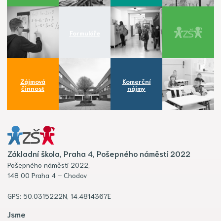
Formuláře
Zájmová
Komerční
činnost
nájmy
Základní škola, Praha 4, Pošepného náměstí 2022
Pošepného náměstí 2022,
148 00 Praha 4 – Chodov
GPS: 50.0315222N, 14.4814367E
Jsme