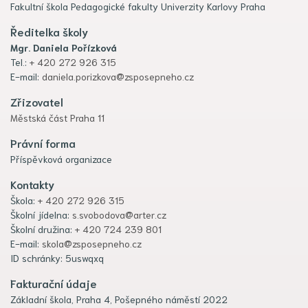
Fakultní škola Pedagogické fakulty Univerzity Karlovy Praha
Ředitelka školy
Mgr. Daniela Pořízková
Tel.:
+ 420 272 926 315
E-mail:
daniela.porizkova@zsposepneho.cz
Zřizovatel
Městská část Praha 11
Právní forma
Příspěvková organizace
Kontakty
Škola:
+ 420 272 926 315
Školní jídelna:
s.svobodova@arter.cz
Školní družina:
+ 420 724 239 801
E-mail:
skola@zsposepneho.cz
ID schránky: 5uswqxq
Fakturační údaje
Základní škola, Praha 4, Pošepného náměstí 2022