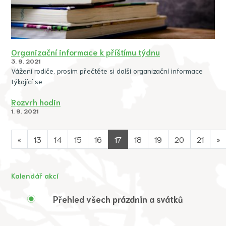
Organizační informace k příštímu týdnu
3. 9. 2021
Vážení rodiče, prosím přečtěte si další organizační informace
týkající se…
Rozvrh hodin
1. 9. 2021
«
13
14
15
16
17
18
19
20
21
»
Kalendář akcí
Přehled všech prázdnin a svátků