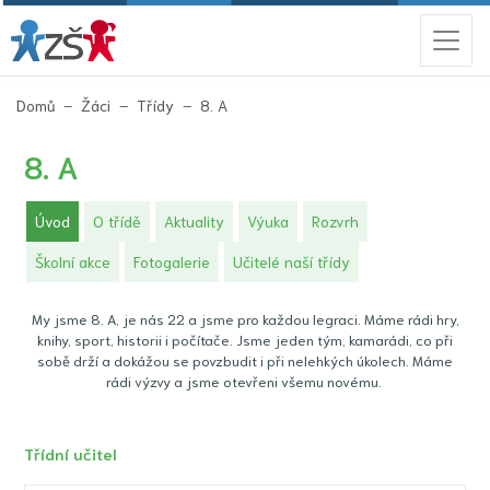
(aktuální)
Domů
Žáci
Třídy
8. A
8. A
(aktuální)
Úvod
O třídě
Aktuality
Výuka
Rozvrh
Školní akce
Fotogalerie
Učitelé naší třídy
My jsme 8. A, je nás 22 a jsme pro každou legraci. Máme rádi hry,
knihy, sport, historii i počítače. Jsme jeden tým, kamarádi, co při
sobě drží a dokážou se povzbudit i při nelehkých úkolech. Máme
rádi výzvy a jsme otevřeni všemu novému.
Třídní učitel