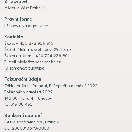
Zřizovatel
Městská část Praha 11
Právní forma
Příspěvková organizace
Kontakty
Škola:
+ 420 272 926 315
Školní jídelna:
s.svobodova@arter.cz
Školní družina:
+ 420 724 239 801
E-mail:
skola@zsposepneho.cz
ID schránky: 5uswqxq
Fakturační údaje
Základní škola, Praha 4, Pošepného náměstí 2022
Pošepného náměstí 2022
148 00 Praha 4 – Chodov
IČ: 613 88 432
Bankovní spojení
Česká spořitelna a.s., Praha 4
č.ú: 2000810379/0800