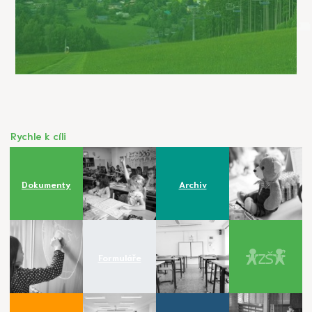
Rychle k cíli
Dokumenty
Archiv
Formuláře