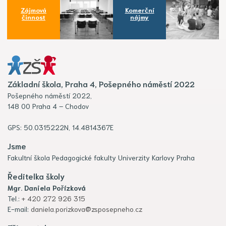
Zájmová
Komerční
činnost
nájmy
Základní škola, Praha 4, Pošepného náměstí 2022
Pošepného náměstí 2022,
148 00 Praha 4 – Chodov
GPS: 50.0315222N, 14.4814367E
Jsme
Fakultní škola Pedagogické fakulty Univerzity Karlovy Praha
Ředitelka školy
Mgr. Daniela Pořízková
Tel.:
+ 420 272 926 315
E-mail:
daniela.porizkova@zsposepneho.cz