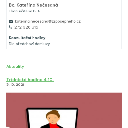
Bc.
Kateřina Nečesaná
Třídní učitelka 8. A
katerina.necesana@zsposepneho.cz
272 926 315
Konzultační hodiny
Dle předchozí domluvy
Aktuality
Třídnická hodina 4.10.
3. 10. 2021