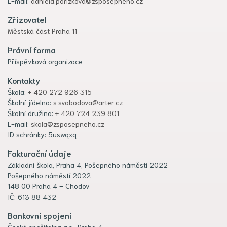
E-mail:
daniela.porizkova@zsposepneho.cz
Zřizovatel
Městská část Praha 11
Právní forma
Příspěvková organizace
Kontakty
Škola:
+ 420 272 926 315
Školní jídelna:
s.svobodova@arter.cz
Školní družina:
+ 420 724 239 801
E-mail:
skola@zsposepneho.cz
ID schránky: 5uswqxq
Fakturační údaje
Základní škola, Praha 4, Pošepného náměstí 2022
Pošepného náměstí 2022
148 00 Praha 4 – Chodov
IČ: 613 88 432
Bankovní spojení
Česká spořitelna a.s., Praha 4