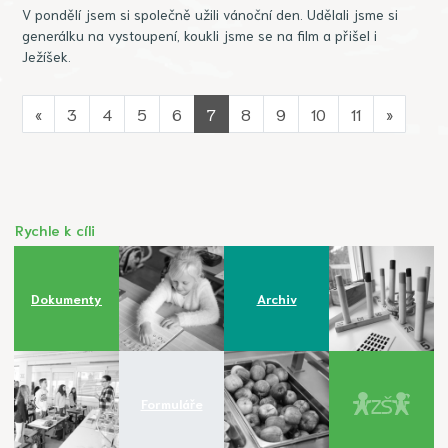
V pondělí jsem si společně užili vánoční den. Udělali jsme si
generálku na vystoupení, koukli jsme se na film a přišel i
Ježíšek.
«
3
4
5
6
7
8
9
10
11
»
Rychle k cíli
Dokumenty
Archiv
Formuláře