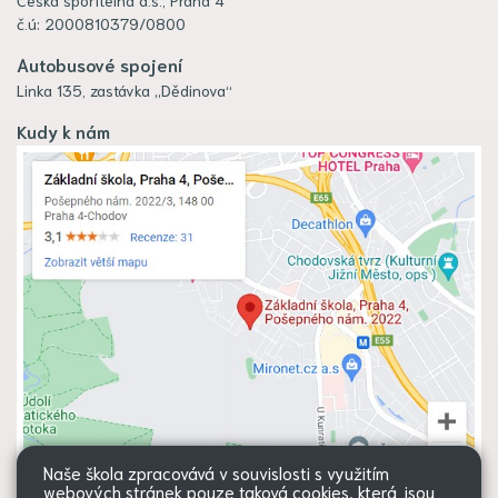
č.ú: 2000810379/0800
Autobusové spojení
Linka 135, zastávka „Dědinova“
Kudy k nám
Naše škola zpracovává v souvislosti s využitím
webových stránek pouze taková cookies, která jsou