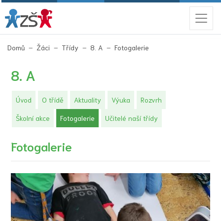
(aktuální)
Domů
Žáci
Třídy
8. A
Fotogalerie
8. A
Úvod
O třídě
Aktuality
Výuka
Rozvrh
(aktuální)
Školní akce
Fotogalerie
Učitelé naší třídy
Fotogalerie