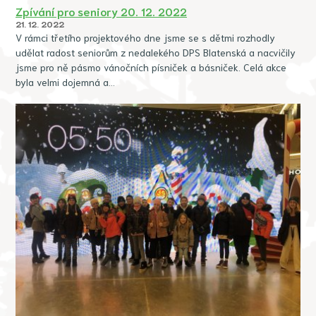
Zpívání pro seniory 20. 12. 2022
21. 12. 2022
V rámci třetího projektového dne jsme se s dětmi rozhodly
udělat radost seniorům z nedalekého DPS Blatenská a nacvičily
jsme pro ně pásmo vánočních písniček a básniček. Celá akce
byla velmi dojemná a…