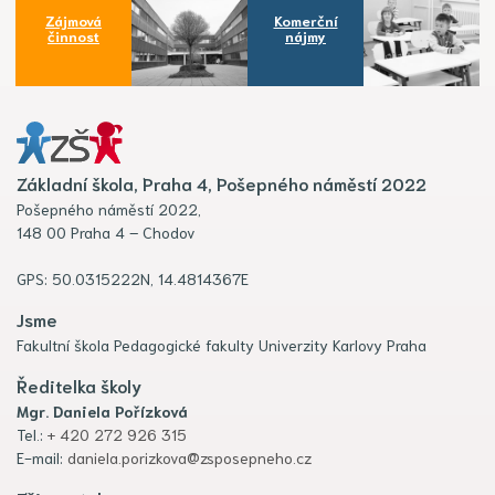
Zájmová
Komerční
činnost
nájmy
Základní škola, Praha 4, Pošepného náměstí 2022
Pošepného náměstí 2022,
148 00 Praha 4 – Chodov
GPS: 50.0315222N, 14.4814367E
Jsme
Fakultní škola Pedagogické fakulty Univerzity Karlovy Praha
Ředitelka školy
Mgr. Daniela Pořízková
Tel.:
+ 420 272 926 315
E-mail:
daniela.porizkova@zsposepneho.cz