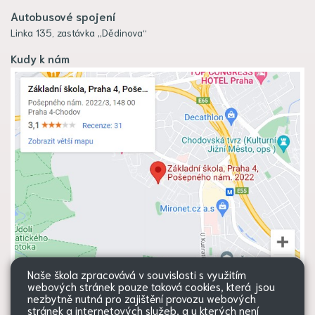
Autobusové spojení
Linka 135, zastávka „Dědinova“
Kudy k nám
Naše škola zpracovává v souvislosti s využitím
webových stránek pouze taková cookies, která jsou
nezbytně nutná pro zajištění provozu webových
stránek a internetových služeb, a u kterých není