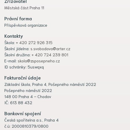
Zřizovatel
Městská část Praha 11
Právní forma
Příspěvková organizace
Kontakty
Škola:
+ 420 272 926 315
Školní jídelna:
s.svobodova@arter.cz
Školní družina:
+ 420 724 239 801
E-mail:
skola@zsposepneho.cz
ID schránky: 5uswqxq
Fakturační údaje
Základní škola, Praha 4, Pošepného náměstí 2022
Pošepného náměstí 2022
148 00 Praha 4 – Chodov
IČ: 613 88 432
Bankovní spojení
Česká spořitelna a.s., Praha 4
č.ú: 2000810379/0800