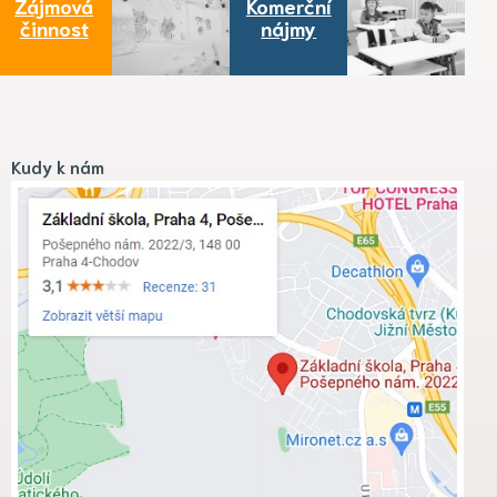
Zájmová
Komerční
činnost
nájmy
Kudy k nám