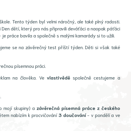
ole. Tento týden byl velmi náročný, ale také plný radosti.
en dětí, který pro nás připravili deváťáci a naopak páťáci
že je práce bavila a společně s malými kamarády si to užili.
eme se na závěrečný test příští týden. Děti si však také
rečnou písemnou práci.
reklam na člověka. Ve
vlastivědě
společně cestujeme a
i.
o mojí skupiny) a
závěrečná písemná práce z českého
Dětem nabízím k procvičování
3 doučování
- v pondělí a ve