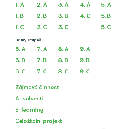
1. A
2. A
3. A
4. A
5. A
1. B
2. B
3. B
4. C
5. B
1. C
2. C
3. C
5. C
Druhý stupeň
6. A
7. A
8. A
9. A
6. B
7. B
8. B
9. B
6. C
7. C
8. C
9. C
Zájmová činnost
Absolventi
E-learning
Celoškolní projekt