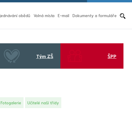
Pře
jednávání obědů
Volná místa
E-mail
Dokumenty a formuláře
Tým ZŠ
ŠPP
Fotogalerie
Učitelé naší třídy