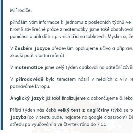
Milí rodiče,
přináším vám informace k jednomu z posledních týdnů ve šk
Kromě závěrečné práce z matematiky jsme také absolvovali D
pomáhali a učili děti z prvních tříd na tabletech. Myslím si, 
V
českém jazyce
především opakujeme učivo a připravuj
zkouší psát vlastní referát.
V
matematice
jsme celý týden opakovali na páteční závě
V
přírodovědě
bylo tematem násilí v médiích a vliv 
poznáváme Evropu.
Anglický jazyk
již také finalizujeme a dokončujeme 6. lekc
Příští týden nás čeká
velký test z angličtiny
(týká se t
jazyka
(co v testu bude, najdete na google classroom). 
středu po vyučování a ve čtvrtek ráno do 7:00.