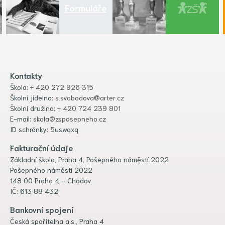
Formuláře
Kontakty
Škola:
+ 420 272 926 315
Školní jídelna:
s.svobodova@arter.cz
Školní družina:
+ 420 724 239 801
E-mail:
skola@zsposepneho.cz
ID schránky: 5uswqxq
Fakturační údaje
Základní škola, Praha 4, Pošepného náměstí 2022
Pošepného náměstí 2022
148 00 Praha 4 – Chodov
IČ: 613 88 432
Bankovní spojení
Česká spořitelna a.s., Praha 4